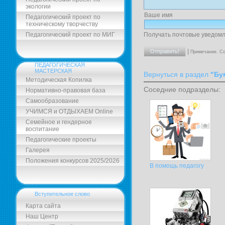
экологии
Ваше имя
Педагогический проект по
техническому творчеству
Педагогический проект по МИГ
Получать почтовые уведомл
|
Примечание. Со
ПЕДАГОГИЧЕСКАЯ
МАСТЕРСКАЯ
Вернуться в раздел
"Бу
Методическая Копилка
Соседние подразделы:
Нормативно-правовая база
Самообразование
УЧИМСЯ и ОТДЫХАЕМ Online
Семейное и гендерное
воспитание
Педагогические проекты
Галерея
Положения конкурсов 2025/2026
В помощь педагогу
Вступительное слово
Карта сайта
Наш Центр