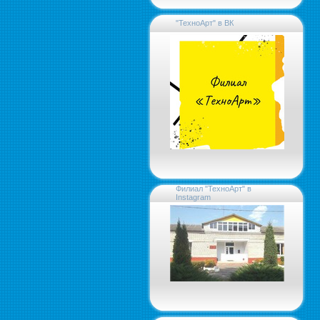
"ТехноАрт" в ВК
Филиал "ТехноАрт" в
Instagram