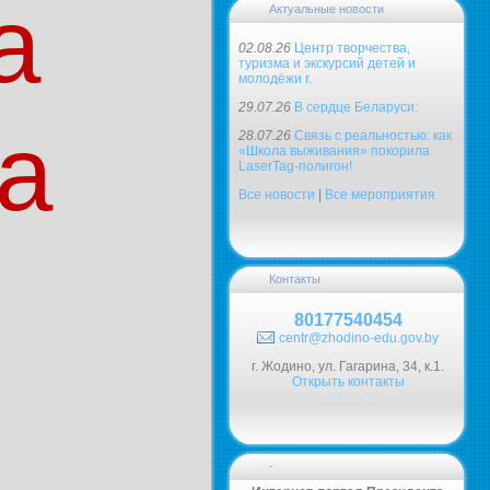
а
Актуальные новости
02.08.26
Центр творчества,
туризма и экскурсий детей и
молодёжи г.
29.07.26
В сердце Беларуси:
а
28.07.26
Связь с реальностью: как
«Школа выживания» покорила
LaserTag-полигон!
Все новости
|
Все мероприятия
Контакты
80177540454
centr@zhodino-edu.gov.by
г. Жодино, ул. Гагарина, 34, к.1.
Открыть контакты
-