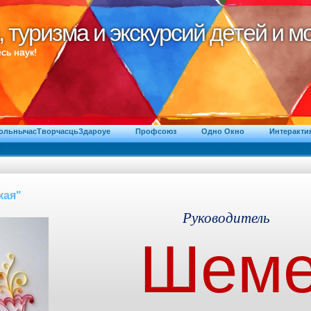
, туризма и экскурсий детей и 
, туризма и экскурсий детей и 
сь наук!
ВольнычасТворчасцьЗдароуе
Профсоюз
Одно Окно
Интеракти
кая"
Руководитель
Шеме