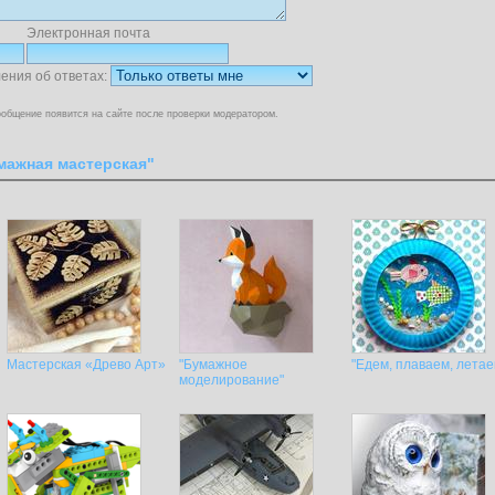
Электронная почта
ения об ответах:
общение появится на сайте после проверки модератором.
мажная мастерская"
Мастерская «Древо Арт»
"Бумажное
"Едем, плаваем, летае
моделирование"