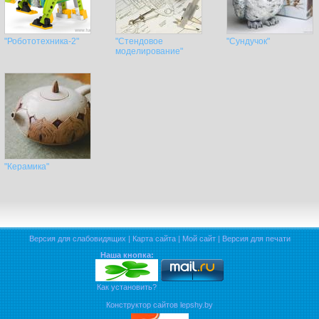
"Робототехника-2"
"Стендовое
"Сундучок"
моделирование"
"Керамика"
Версия для слабовидящих
|
Карта сайта
|
Мой сайт
|
Версия для печати
Наша кнопка:
Как установить?
Конструктор сайтов lepshy.by