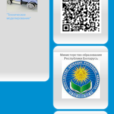
"Техническое
моделирование"
Министерство образования
Республики Беларусь