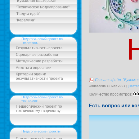
"Бумажная мастерская"
"Техническое моделирование"
"Радуга идей"
"Керамика"
Педагогический проект по
техническ...
Результативность проекта
Сценарные разработки
Методические разработки
Анкеты и опросники
Критерии оценки
результативности проекта
Скачать файл: "Бумажн
Обновлено 18 мая 2021
[Посто
Количество просмотров:
Педагогический проект по
техническ...
Есть вопрос или ко
Педагогический проект по
техническому творчеству
Педагогические проекты
Педагогический проект по