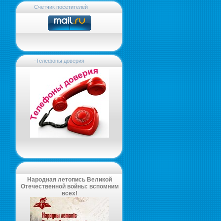
Счетчик посетителей
-Телефоны доверия
-
Народная летопись Великой
Отечественной войны: вспомним
всех!