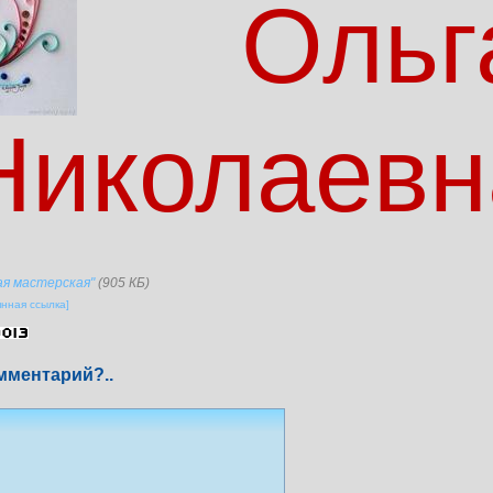
Ольг
Николаевн
ая мастерская"
(905 КБ)
янная ссылка]
мментарий?..