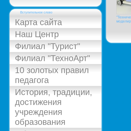
Вступительное слово
"Техниче
Карта сайта
моделир
Наш Центр
Филиал "Турист"
Филиал "ТехноАрт"
10 золотых правил
педагога
История, традиции,
достижения
учреждения
образования