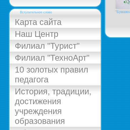
"Бумажн
Вступительное слово
Карта сайта
Наш Центр
Филиал "Турист"
Филиал "ТехноАрт"
10 золотых правил
педагога
История, традиции,
достижения
учреждения
образования