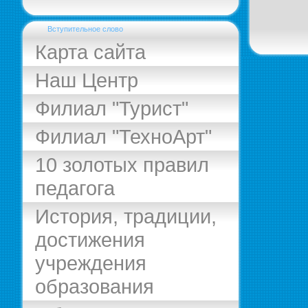
Вступительное слово
Карта сайта
Наш Центр
Филиал "Турист"
Филиал "ТехноАрт"
10 золотых правил
педагога
История, традиции,
достижения
учреждения
образования