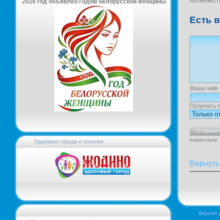
Количест
2026 год объявлен Годом белорусской женщины
Есть 
Ваше имя
Получать 
модератором.
Здоровые города и поселки
Вернуть
Версия 