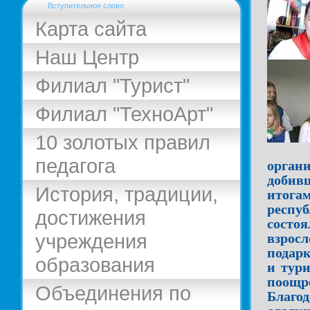
Вступительное слово
Карта сайта
Наш Центр
Филиал "Турист"
Филиал "ТехноАрт"
10 золотых правил
педагога
орга
добив
История, традиции,
итог
респ
достижения
состо
учреждения
взрос
подарк
образования
и тур
поощр
Объединения по
Благо