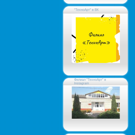
"ТехноАрт" в ВК
Филиал "ТехноАрт" в
Instagram