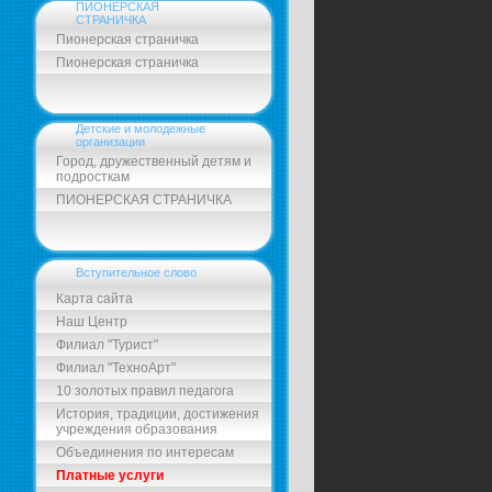
ПИОНЕРСКАЯ
СТРАНИЧКА
Пионерская страничка
Пионерская страничка
Детские и молодежные
организации
Город, дружественный детям и
подросткам
ПИОНЕРСКАЯ СТРАНИЧКА
Вступительное слово
Карта сайта
Наш Центр
Филиал "Турист"
Филиал "ТехноАрт"
10 золотых правил педагога
История, традиции, достижения
учреждения образования
Объединения по интересам
Платные услуги