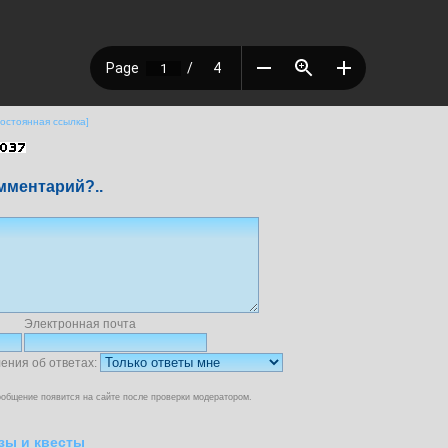
Постоянная ссылка]
мментарий?..
Электронная почта
ения об ответах:
общение появится на сайте после проверки модератором.
зы и квесты