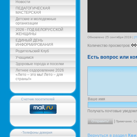
Новости
ПЕДАГОГИЧЕСКАЯ
МАСТЕРСКАЯ
Детские и молодежные
организации
2026 - ГОД БЕЛОРУССКОЙ
ЖЕНЩИНЫ
Обновлено 25 сентября 2019
[
ЕДИНЫЙ ДЕНЬ
ИНФОРМИРОВАНИЯ
Количество просмотров:
Родительский Клуб
Есть вопрос или ко
Учащимся
Здоровые города и поселки
Летнее оздоровление 2026
«Лето – это мы! Лето – для
страны!»
Ваше имя
Счетчик посетителей
Получать почтовые уведомл
|
Примечание. Со
-Телефоны доверия
Вернуться в раздел
Кви