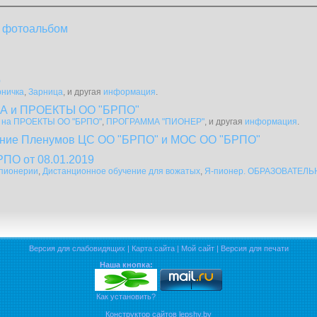
 фотоальбом
о
рничка
,
Зарница
, и другая
информация
.
 и ПРОЕКТЫ ОО "БРПО"
на ПРОЕКТЫ ОО "БРПО"
,
ПРОГРАММА "ПИОНЕР"
, и другая
информация
.
ние Пленумов ЦС ОО "БРПО" и МОС ОО "БРПО"
РПО от 08.01.2019
пионерии
,
Дистанционное обучение для вожатых
,
Я-пионер. ОБРАЗОВАТЕЛ
Версия для слабовидящих
|
Карта сайта
|
Мой сайт
|
Версия для печати
Наша кнопка:
Как установить?
Конструктор сайтов lepshy.by