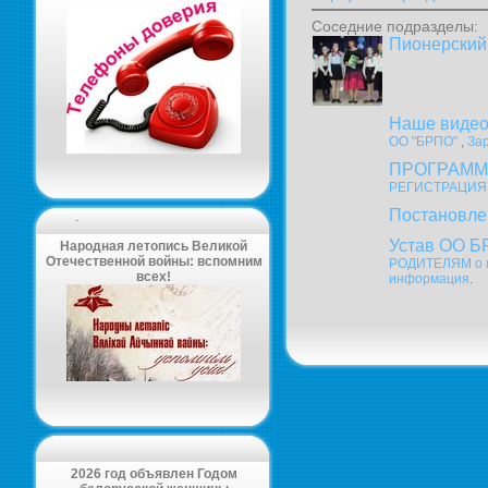
Соседние подразделы:
Пионерский
Наше виде
ОО "БРПО"
,
За
ПРОГРАММА
РЕГИСТРАЦИЯ 
Постановле
-
Устав ОО Б
Народная летопись Великой
Отечественной войны: вспомним
РОДИТЕЛЯМ о 
всех!
информация
.
2026 год объявлен Годом