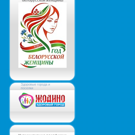
белорусской женщины
Здоровые города и
поселки