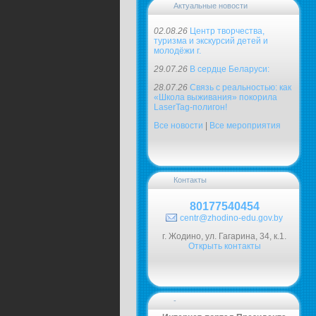
Актуальные новости
02.08.26
Центр творчества,
туризма и экскурсий детей и
молодёжи г.
29.07.26
В сердце Беларуси:
28.07.26
Связь с реальностью: как
«Школа выживания» покорила
LaserTag-полигон!
Все новости
|
Все мероприятия
Контакты
80177540454
centr@zhodino-edu.gov.by
г. Жодино, ул. Гагарина, 34, к.1.
Открыть контакты
-