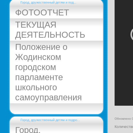
Город, дружественный детям и под...
ФОТООТЧЕТ
ТЕКУЩАЯ
ДЕЯТЕЛЬНОСТЬ
Положение о
Жодинском
городском
парламенте
школьного
самоуправления
Обновлено 
Город, дружественный детям и подро...
Количеств
Город,