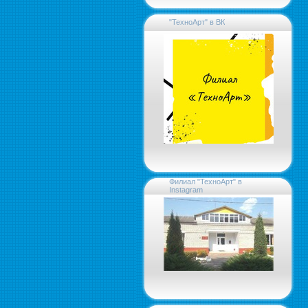
"ТехноАрт" в ВК
Филиал "ТехноАрт" в
Instagram