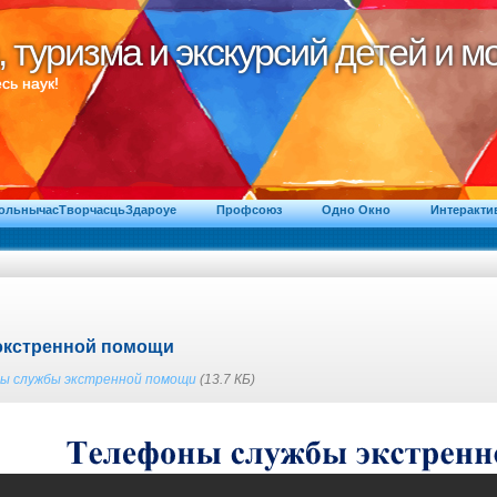
, туризма и экскурсий детей и 
, туризма и экскурсий детей и 
сь наук!
ВольнычасТворчасцьЗдароуе
Профсоюз
Одно Окно
Интеракти
экстренной помощи
ны службы экстренной помощи
(13.7 КБ)