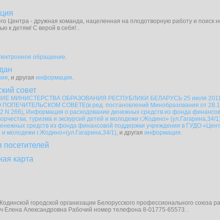
ция
го Центра - дружная команда, нацеленная на плодотворную работу и поиск н
ью к детям! С верой в себя!
...
лектронное обращение
.
дан
ния
, и другая
информация
.
кий совет
Е МИНИСТЕРСТВА ОБРАЗОВАНИЯ РЕСПУБЛИКИ БЕЛАРУСЬ 25 июля 2011 
ОПЕЧИТЕЛЬСКОМ СОВЕТЕ(в ред. постановлений Минобразования от 28.12.2
22 N 266)
,
Информация о расходовании денежных средств из фонда финансов
орчества, туризма и экскурсий детей и молодежи г.Жодино» (ул.Гагарина,34/1
енежных средств из фонда финансовой поддержки учреждения в ГУДО «Центр
й и молодежи г.Жодино»(ул.Гагарина,34/1)
, и другая
информация
.
я посетителей
ная карта
одинской городской организации Белорусского профессионального союза ра
ч Елена Александровна Рабочий номер телефона 8-01775-65573
...