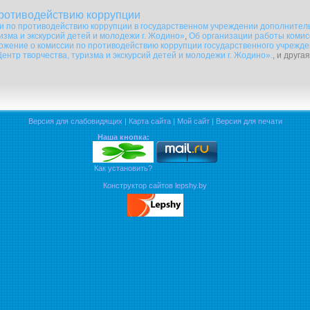
противодействию коррупции
и по противодействию коррупции в государственном учреждении дополнител
ризма и экскурсий детей и молодежи г. Жодино»
,
Об организации работы комис
ожение о комиссии по противодействию коррупции государственного учрежд
ентр творчества, туризма и экскурсий детей и молодежи г. Жодино».
, и друга
Версия для слабовидящих
|
Карта сайта
|
Мой сайт
|
Версия для печати
Наша кнопка:
Как установить?
Конструктор сайтов lepshy.by