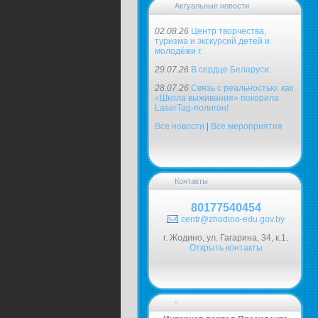
Актуальные новости
02.08.26
Центр творчества,
туризма и экскурсий детей и
молодёжи г.
29.07.26
В сердце Беларуси:
28.07.26
Связь с реальностью: как
«Школа выживания» покорила
LaserTag-полигон!
Все новости
|
Все мероприятия
Контакты
80177540454
centr@zhodino-edu.gov.by
г. Жодино, ул. Гагарина, 34, к.1.
Открыть контакты
-