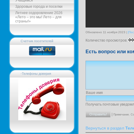
Учащимся
Здоровые города и поселки
Летнее оздоровление 2026
«Лето – это мы! Лето – для
страны!»
Обновлено 11 ноября 2023
[Пос
Количество просмотров:
Счетчик посетителей
Есть вопрос или ко
-Телефоны доверия
Ваше имя
Получать почтовые уведомл
|
Примечание. Со
Вернуться в раздел
Тел