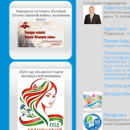
Соседние подразделы:
-
Администра
Народная летопись Великой
Коллектив наше
Отечественной войны: вспомним
девиз: "С любов
всех!
Одно Окно
Подразделы:
Э
Прием граж
Общие положе
Попечительс
ПОСТАНОВЛЕНИ
ПОЛОЖЕНИЯ О П
60, от 16.08.20
ГУДО «Центр тв
2026 год объявлен Годом
расходовании д
белорусской женщины
экскурсий дете
Памятка дл
Интерактив
Профсоюз
Председатель Ж
науки Ахрамови