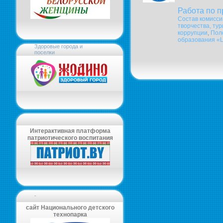
Работа по 
Состав комисси
творчества, ту
коррупции
,
Пол
образования «Ц
Здоровые города и
поселки
Интерактивная платформа
патриотического воспитания
-
сайт Национального детского
технопарка