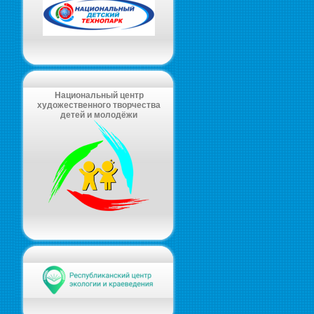
Национальный центр
художественного творчества
детей и молодёжи