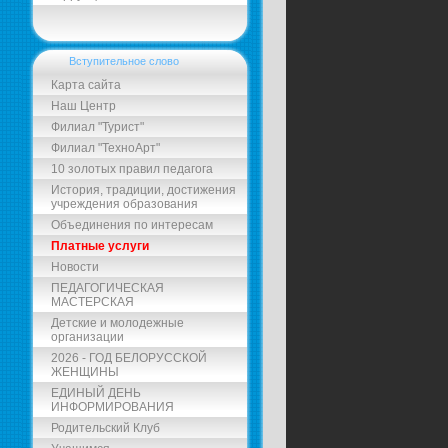
Вступительное слово
Карта сайта
Наш Центр
Филиал "Турист"
Филиал "ТехноАрт"
10 золотых правил педагога
История, традиции, достижения
учреждения образования
Объединения по интересам
Платные услуги
Новости
ПЕДАГОГИЧЕСКАЯ
МАСТЕРСКАЯ
Детские и молодежные
организации
2026 - ГОД БЕЛОРУССКОЙ
ЖЕНЩИНЫ
ЕДИНЫЙ ДЕНЬ
ИНФОРМИРОВАНИЯ
Родительский Клуб