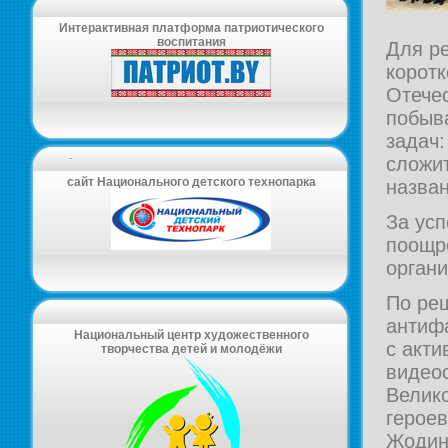
Интерактивная платформа патриотического
воспитания
Для ре
корот
Отече
побыв
задач:
-
сложи
сайт Национального детского технопарка
назван
За ус
поощр
органи
По реш
антиф
Национальный центр художественного
с акти
творчества детей и молодёжи
видео
Велик
героев
Жодин