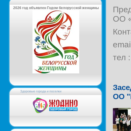
Пред
2026 год объявлен Годом белорусской женщины
ОО 
Конт
emai
тел 
Засе
Здоровые города и поселки
ОО 