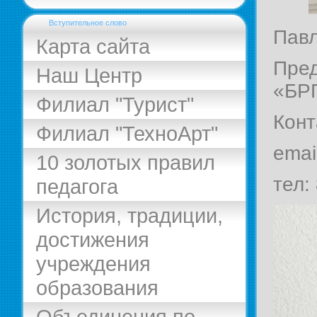
Вступительное слово
Павл
Карта сайта
Пре
Наш Центр
«БР
Филиал "Турист"
Конт
Филиал "ТехноАрт"
emai
10 золотых правил
тел:
педагога
История, традиции,
достижения
учреждения
образования
Объединения по