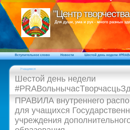
"Центр творчества
"Центр творчества
Для души, ума и рук - много разных зде
Вступительное слово
Новости
Шестой день недели #PRA
Учащимся
Шестой день недели
#PRAВольнычасТворчасцьЗд
ПРАВИЛА внутреннего распо
для учащихся Государственн
учреждения дополнительног
образования