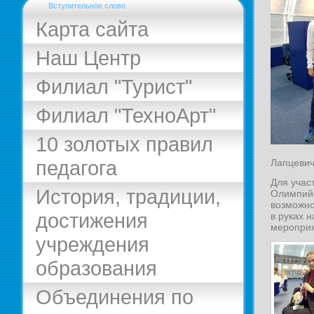
Вступительное слово
Карта сайта
Наш Центр
Филиал "Турист"
Филиал "ТехноАрт"
10 золотых правил
педагога
Лапцевич
Для учас
История, традиции,
Олимпийс
возможно
достижения
в руках 
мероприя
учреждения
образования
Объединения по