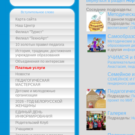
Вернуться в раздел
Нор
Соседние подразделы:
Вступительное слово
Методическ
Карта сайта
В данном подра
Подразделы:
Н
Наш Центр
воспитание" (19
Филиал "Турист"
Самообраз
Филиал "ТехноАрт"
Методические у
10 золотых правил педагога
образования де
и другая
инфор
История, традиции, достижения
учреждения образования
УЧИМСЯ и 
Объединения по интересам
Развлекательна
Анастасия, пед
Платные услуги
Семейное и
Новости
СЕМЕЙНОЕ И 
ПЕДАГОГИЧЕСКАЯ
гендерного рав
МАСТЕРСКАЯ
Педагогиче
Детские и молодежные
организации
Подразделы:
П
проект по МИГ
.
2026 - ГОД БЕЛОРУССКОЙ
ЖЕНЩИНЫ
ЕДИНЫЙ ДЕНЬ
Галерея
ИНФОРМИРОВАНИЯ
Подразделы:
Н
Родительский Клуб
Учащимся