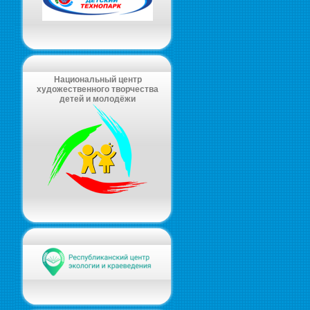
Национальный центр
художественного творчества
детей и молодёжи