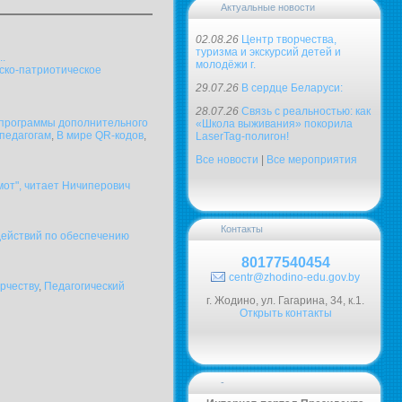
Актуальные новости
02.08.26
Центр творчества,
туризма и экскурсий детей и
..
молодёжи г.
ско-патриотическое
29.07.26
В сердце Беларуси:
28.07.26
Связь с реальностью: как
 программы дополнительного
«Школа выживания» покорила
педагогам
,
В мире QR-кодов
,
LaserTag-полигон!
Все новости
|
Все мероприятия
мот", читает Ничиперович
Контакты
ствий по обеспечению
80177540454
centr@zhodino-edu.gov.by
рчеству
,
Педагогический
г. Жодино, ул. Гагарина, 34, к.1.
Открыть контакты
-