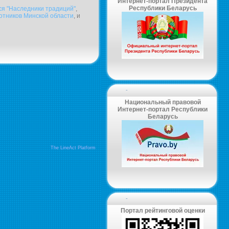
Интернет-портал Президента
Республики Беларусь
ся "Наследники традиций"
,
ботников Минской области
, и
-
Национальный правовой
Интернет-портал Республики
Беларусь
The LineAct Platform
-
Портал рейтинговой оценки