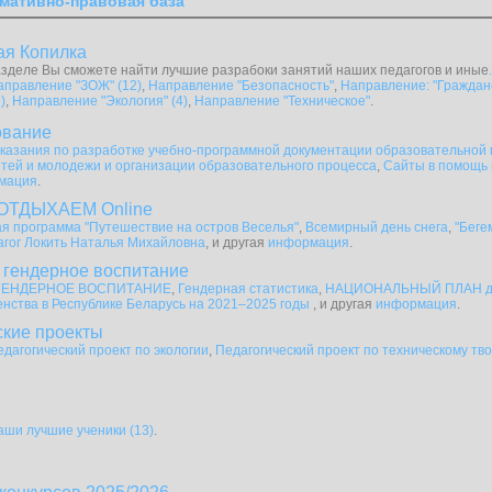
мативно-правовая база
ая Копилка
зделе Вы сможете найти лучшие разрабоки занятий наших педагогов и иные
.
аправление "ЗОЖ" (12)
,
Направление "Безопасность"
,
Направление: "Граждан
)
,
Направление "Экология" (4)
,
Направление "Техническое"
.
ование
казания по разработке учебно-программной документации образовательной
тей и молодежи и организации образовательного процесса
,
Сайты в помощь 
мация
.
ОТДЫХАЕМ Online
я программа "Путешествие на остров Веселья"
,
Всемирный день снега
,
"Беге
агог Локить Наталья Михайловна
, и другая
информация
.
 гендерное воспитание
ГЕНДЕРНОЕ ВОСПИТАНИЕ
,
Гендерная статистика
,
НАЦИОНАЛЬНЫЙ ПЛАН дей
енства в Республике Беларусь на 2021–2025 годы
, и другая
информация
.
ские проекты
едагогический проект по экологии
,
Педагогический проект по техническому тво
аши лучшие ученики (13)
.