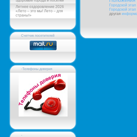
Положения 
Здоровые города и поселки
Городской этап
Летнее оздоровление 2026
Городской этап
«Лето – это мы! Лето – для
другая
информ
страны!»
Счетчик посетителей
-Телефоны доверия
-