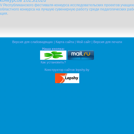
конкурсов 2025/2026
 V Республиканского фестиваля-конкурса исследовательских проектов учащих
 областного конкурса на лучшую сувенирную работу среди педагогических ра
ация
.
Версия для слабовидящих
|
Карта сайта
|
Мой сайт
|
Версия для печати
Наша кнопка:
Как установить?
Конструктор сайтов lepshy.by