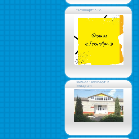
"ТехноАрт" в ВК
Филиал "ТехноАрт" в
Instagram