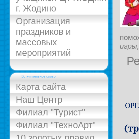
г. Жодино
Организация
праздников и
помож
массовых
игры
мероприятий
Ре
Вступительное слово
Карта сайта
Наш Центр
ОР
Филиал "Турист"
Филиал "ТехноАрт"
(
т
10 золотых правил