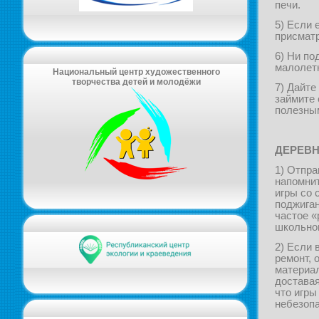
печи.
5) Если 
присмат
6) Ни по
малолетн
Национальный центр художественного
творчества детей и молодёжи
7) Дайте
займите 
полезны
ДЕРЕВН
1) Отпра
напомнит
игры со 
поджиган
частое «
школьног
2) Если 
ремонт, 
материал
достава
что игры
небезоп