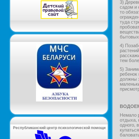
3) Дерев
садом и 
то обяза
огражден
туда стр
пробоват
вещества
бытовых 
4) Позаб
растений
расскажи
тем боле
5) Заним
ребенок 
должны з
маленьки
присмотр
ВОДОЕ
Немало р
отдыха, 
одного, 
Республиканский центр психологической помощи
купаться
баловать