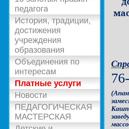
д
педагога
ма
История, традиции,
достижения
учреждения
образования
Объединения по
Спр
интересам
76
Платные услуги
(Апан
Новости
замес
ПЕДАГОГИЧЕСКАЯ
Кашп
МАСТЕРСКАЯ
завед
массо
Детские и