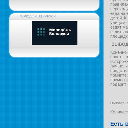
правилах
переходи
езда на 
МОЛОДЕЖЬ БЕЛАРУСИ
детей. К
улицам –
ездят ма
ездить 
площадк
ВЫВО
Конечно,
советы н
осторожн
лучше, ч
средств
помните:
пример с
подарит 
Обновлено
Количес
Есть 