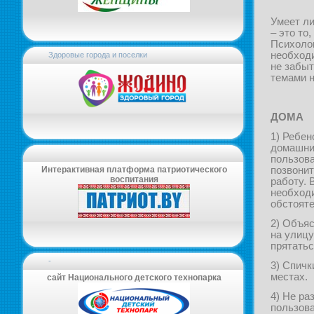
Умеет ли
– это то
Психолог
необходи
Здоровые города и поселки
не забыт
темами н
ДОМА
1) Ребен
домашний
пользова
Интерактивная платформа патриотического
позвонит
воспитания
работу. 
необходи
обстояте
2) Объяс
на улицу
прятатьс
-
3) Спичк
местах.
сайт Национального детского технопарка
4) Не ра
пользова