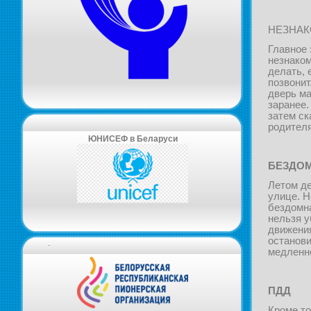
НЕЗНА
Главное 
незнаком
делать, 
позвонит
дверь ма
заранее.
затем ск
родителя
ЮНИСЕФ в Беларуси
БЕЗДО
Летом де
улице. Н
бездомна
нельзя у
движения
останови
-
медленно
ПДД
Кроме то