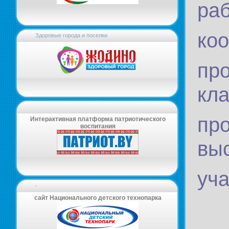
раб
ко
Здоровые города и поселки
пр
кла
пр
Интерактивная платформа патриотического
воспитания
выс
уча
-
сайт Национального детского технопарка