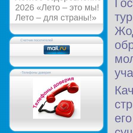
Го
2026 «Лето – это мы!
т
Лето – для страны!»
Жо
об
Счетчик посетителей
мол
уч
-Телефоны доверия
Ка
ст
ег
су