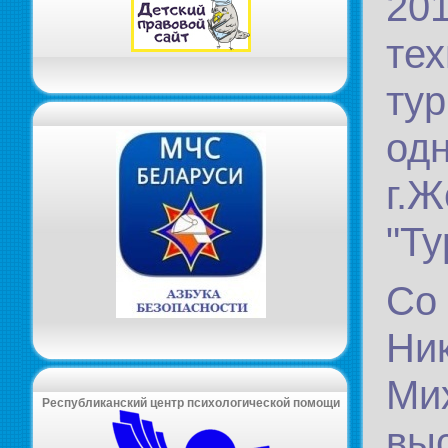
20
те
ту
одн
г.Ж
"Ту
Со
Ни
М
Республиканский центр психологической помощи
вы