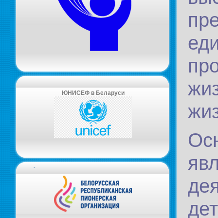
пр
ед
пр
жи
ЮНИСЕФ в Беларуси
жиз
Ос
явл
-
де
де