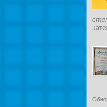
сте
кате
Обно