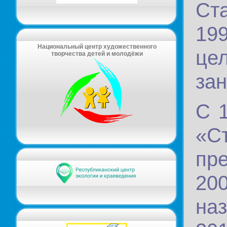
Ст
19
Национальный центр художественного
це
творчества детей и молодёжи
зан
С 
«С
пр
20
на