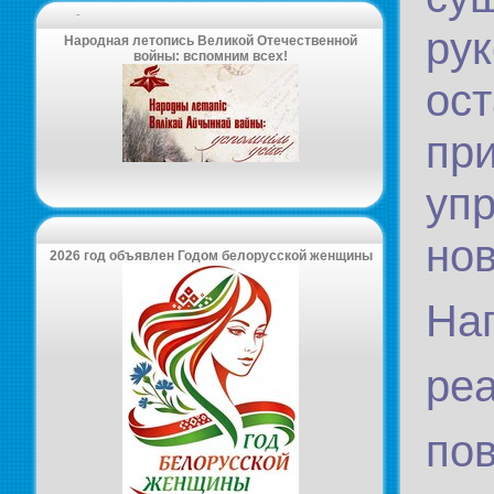
-
рук
Народная летопись Великой Отечественной
войны: вспомним всех!
ос
пр
уп
нов
2026 год объявлен Годом белорусской женщины
На
ре
пов