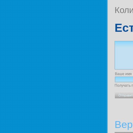
Коли
Ес
Ваше имя
Получать 
Вер