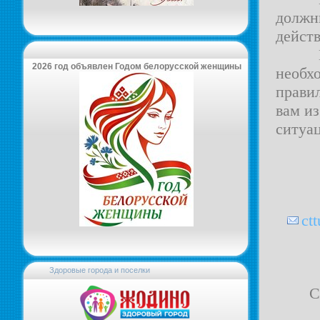
должн
дейст
Если 
2026 год объявлен Годом белорусской женщины
необх
прави
вам из
ситуа
ct
Здоровые города и поселки
С