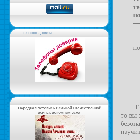
т
п
— 
—
-Телефоны доверия
— 
по
-
Е
Народная летопись Великой Отечественной
войны: вспомним всех!
то вы
безопа
научит
Если 