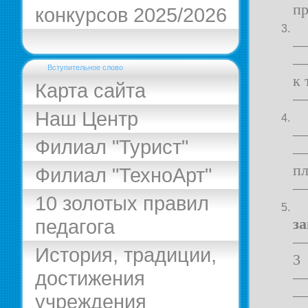
пр
конкурсов 2025/2026
— 
— 
Вступительное слово
к
Карта сайта
— 
Наш Центр
— 
Филиал "Турист"
— 
пл
Филиал "ТехноАрт"
— 
10 золотых правил
педагога
за
—
История, традиции,
3
достижения
— 
—
учреждения