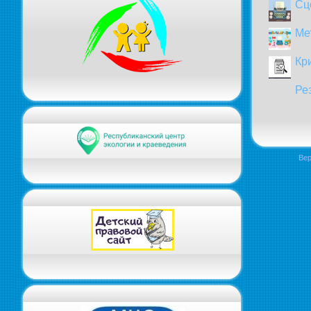
Сц
Ме
Кр
Ре
Вер