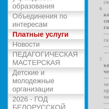
ск
образования
к
Объединения по
сп
интересам
га
Платные услуги
— 
га
Новости
—
— 
ПЕДАГОГИЧЕСКАЯ
МАСТЕРСКАЯ
кв
Детские и
чт
—
молодежные
за
организации
пр
п
2026 - ГОД
— 
БЕЛОРУССКОЙ