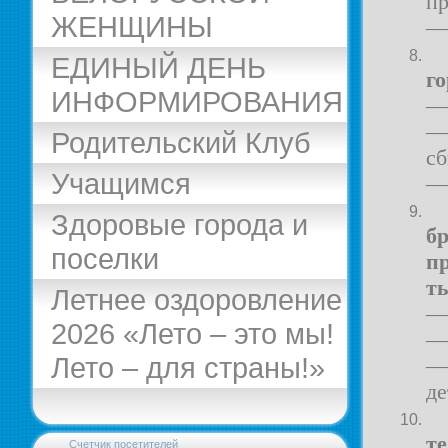
пр
ЖЕНЩИНЫ
— 
ЕДИНЫЙ ДЕНЬ
г
ИНФОРМИРОВАНИЯ
—
— 
Родительский Клуб
сб
Учащимся
—
Здоровые города и
бр
поселки
п
т
Летнее оздоровление
— 
2026 «Лето – это мы!
—
Лето – для страны!»
—
де
те
Счетчик посетителей