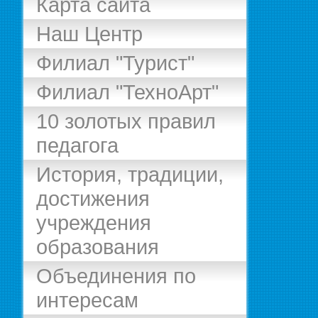
Карта сайта
Наш Центр
Филиал "Турист"
Филиал "ТехноАрт"
10 золотых правил
педагога
История, традиции,
достижения
учреждения
образования
Объединения по
интересам