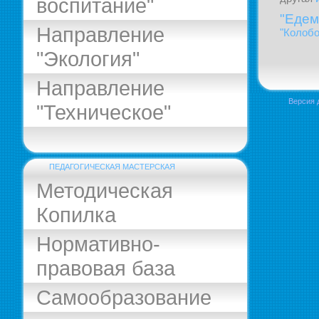
воспитание"
"Едем
Направление
"Колобо
"Экология"
Направление
Версия 
"Техническое"
ПЕДАГОГИЧЕСКАЯ МАСТЕРСКАЯ
Методическая
Копилка
Нормативно-
правовая база
Самообразование