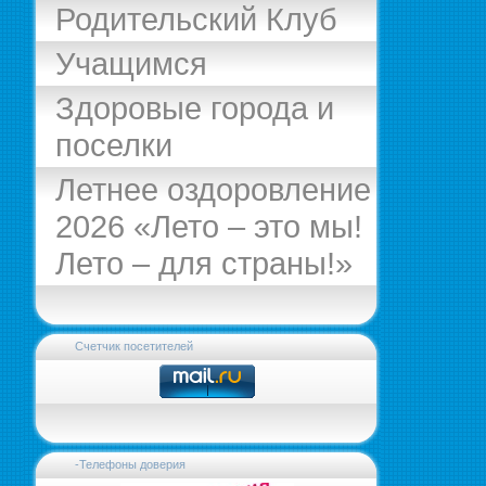
Родительский Клуб
Учащимся
Здоровые города и
поселки
Летнее оздоровление
2026 «Лето – это мы!
Лето – для страны!»
Счетчик посетителей
-Телефоны доверия