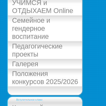
УЧИМСЯ и
ОТДЫХАЕМ Online
Семейное и
гендерное
воспитание
Педагогические
проекты
Галерея
Положения
конкурсов 2025/2026
Вступительное слово