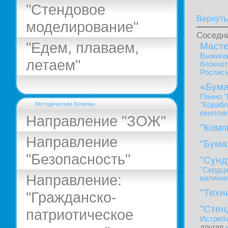
"Стендовое
Вернуть
моделирование"
Соседн
"Едем, плаваем,
Масте
Выжиган
летаем"
блокнот
Роспись
«Бума
Панно "
"Корабл
Методическая Копилка
квиллин
Направление "ЗОЖ"
"Комп
Направление
"Бума
"Безопасность"
"Сунд
"Сердце
Направление:
валяни
"Техн
"Гражданско-
"Стен
патриотическое
Истреби
другая