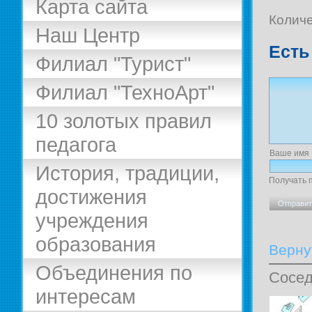
Карта сайта
Количе
Наш Центр
Есть
Филиал "Турист"
Филиал "ТехноАрт"
10 золотых правил
педагога
Ваше имя
История, традиции,
Получать 
достижения
учреждения
образования
Верну
Объединения по
Сосед
интересам