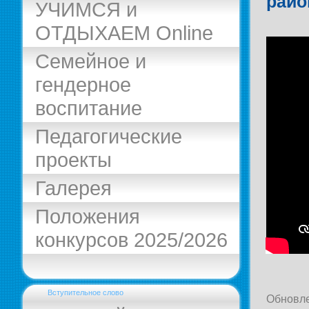
райо
УЧИМСЯ и
ОТДЫХАЕМ Online
Семейное и
гендерное
воспитание
Педагогические
проекты
Галерея
Положения
конкурсов 2025/2026
Вступительное слово
Обновле