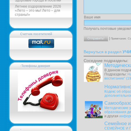
Здоровые города и поселки
Летнее оздоровление 2026
«Лето – это мы! Лето – для
страны!»
Ваше имя
Получать почтовые уведомл
Счетчик посетителей
|
Примечание. Со
Вернуться в раздел
УЧИ
Соседние подразделы:
Методическ
-Телефоны доверия
В данном подра
Подразделы:
Н
воспитание" (19
Нормативно
Кодекс об обра
дополнительног
Самообраз
Методические у
образования де
и другая
инфор
Семейное и
СЕМЕЙНОЕ И 
-