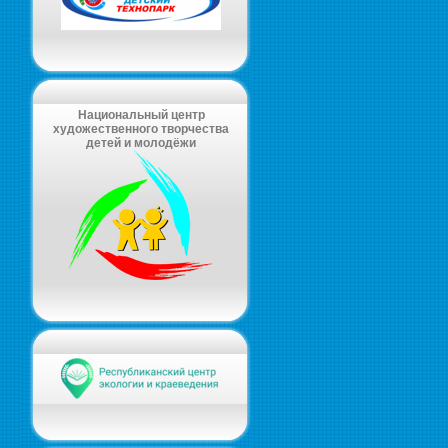
Национальный центр
художественного творчества
детей и молодёжи