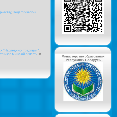
рчеству
,
Педагогический
ся "Наследники традиций"
,
ботников Минской области
, и
Министерство образования
Республики Беларусь