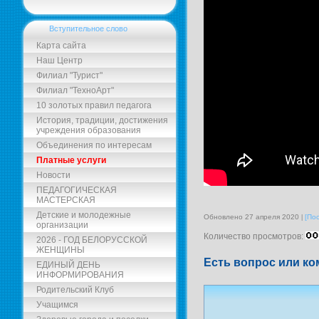
Вступительное слово
Карта сайта
Наш Центр
Филиал "Турист"
Филиал "ТехноАрт"
10 золотых правил педагога
История, традиции, достижения
учреждения образования
Объединения по интересам
Платные услуги
Новости
ПЕДАГОГИЧЕСКАЯ
МАСТЕРСКАЯ
Детские и молодежные
Обновлено 27 апреля 2020
[По
организации
Количество просмотров:
2026 - ГОД БЕЛОРУССКОЙ
ЖЕНЩИНЫ
Есть вопрос или ко
ЕДИНЫЙ ДЕНЬ
ИНФОРМИРОВАНИЯ
Родительский Клуб
Учащимся