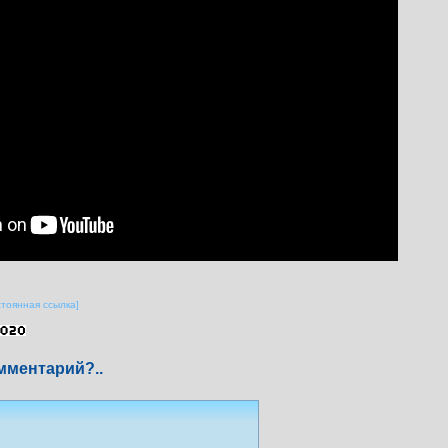
стоянная ссылка]
мментарий?..