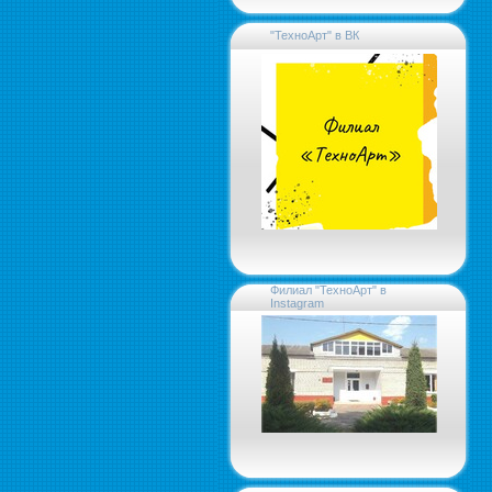
"ТехноАрт" в ВК
Филиал "ТехноАрт" в
Instagram