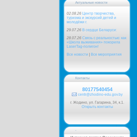
Актуальные новости
02.08.26
Центр творчества,
туризма и экскурсий детей и
молодёжи г.
29.07.26
В сердце Беларуси:
28.07.26
Связь с реальностью: как
«Школа выживания» покорила
LaserTag-полигон!
Все новости
|
Все мероприятия
Контакты
80177540454
centr@zhodino-edu.gov.by
г. Жодино, ул. Гагарина, 34, к.1.
Открыть контакты
-