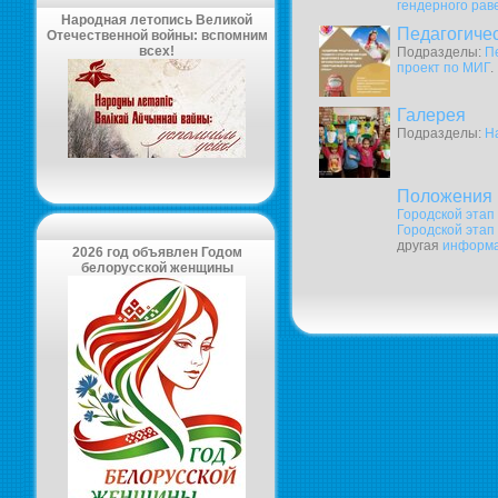
гендерного рав
Народная летопись Великой
Педагогиче
Отечественной войны: вспомним
всех!
Подразделы:
П
проект по МИГ
.
Галерея
Подразделы:
Н
Положения 
Городской этап
Городской этап
другая
информ
2026 год объявлен Годом
белорусской женщины