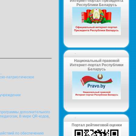
Интернет-портал Президента
Республики Беларусь
-
Национальный правовой
Интернет-портал Республики
Беларусь
..
ско-патриотическое
учреждении
 программы дополнительного
педагогам
,
В мире QR-кодов
,
-
Портал рейтинговой оценки
ствий по обеспечению