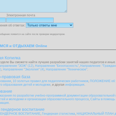
Электронная почта
ения об ответах:
общение появится на сайте после проверки модератором.
МСЯ и ОТДЫХАЕМ Online
ая Копилка
зделе Вы сможете найти лучшие разрабоки занятий наших педагогов и иные
.
аправление "ЗОЖ" (12)
,
Направление "Безопасность"
,
Направление: "Граждан
)
,
Направление "Экология" (4)
,
Направление "Техническое"
.
-правовая база
зовании
,
10 золотых правил для педагогических работников
,
ПОЛОЖЕНИЕ об 
о образования детей и молодежи
, и другая
информация
.
ование
казания по разработке учебно-программной документации образовательной
тей и молодежи и организации образовательного процесса
,
Сайты в помощь 
мация
.
 гендерное воспитание
ГЕНДЕРНОЕ ВОСПИТАНИЕ
,
Гендерная статистика
,
НАЦИОНАЛЬНЫЙ ПЛАН дей