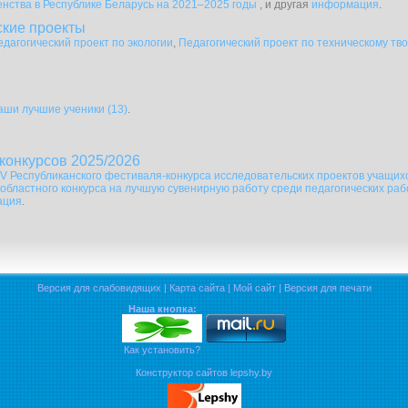
енства в Республике Беларусь на 2021–2025 годы
, и другая
информация
.
ские проекты
едагогический проект по экологии
,
Педагогический проект по техническому тво
аши лучшие ученики (13)
.
конкурсов 2025/2026
 V Республиканского фестиваля-конкурса исследовательских проектов учащих
 областного конкурса на лучшую сувенирную работу среди педагогических ра
ация
.
Версия для слабовидящих
|
Карта сайта
|
Мой сайт
|
Версия для печати
Наша кнопка:
Как установить?
Конструктор сайтов lepshy.by