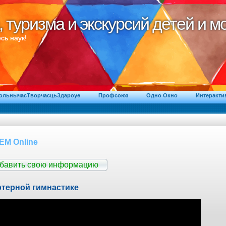
, туризма и экскурсий детей и 
, туризма и экскурсий детей и 
сь наук!
ВольнычасТворчасцьЗдароуе
Профсоюз
Одно Окно
Интеракти
М Online
обавить свою информацию
ртерной гимнастике