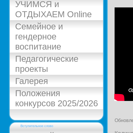
УЧИМСЯ и
ОТДЫХАЕМ Online
Семейное и
гендерное
воспитание
Педагогические
проекты
Галерея
Положения
конкурсов 2025/2026
Обновле
Вступительное слово