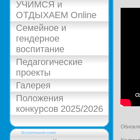
УЧИМСЯ и
ОТДЫХАЕМ Online
Семейное и
гендерное
воспитание
Педагогические
проекты
Галерея
Положения
конкурсов 2025/2026
Обновле
Вступительное слово