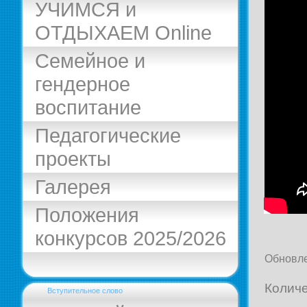
УЧИМСЯ и
ОТДЫХАЕМ Online
Семейное и
гендерное
воспитание
Педагогические
проекты
Галерея
Положения
конкурсов 2025/2026
Обновле
Количе
Вступительное слово