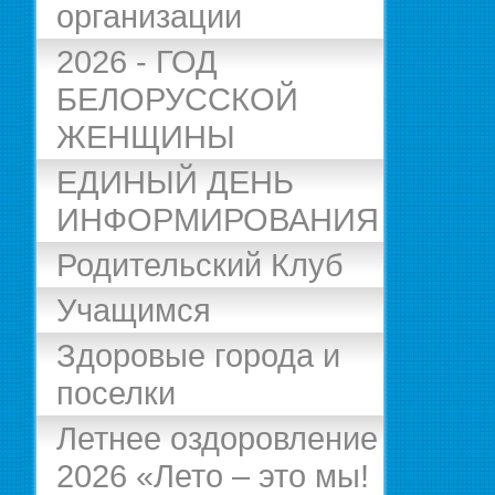
организации
2026 - ГОД
БЕЛОРУССКОЙ
ЖЕНЩИНЫ
ЕДИНЫЙ ДЕНЬ
ИНФОРМИРОВАНИЯ
Родительский Клуб
Учащимся
Здоровые города и
поселки
Летнее оздоровление
2026 «Лето – это мы!