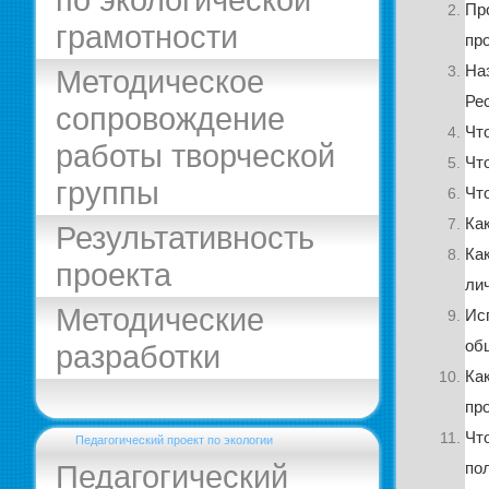
Пр
грамотности
пр
На
Методическое
Ре
сопровождение
Чт
работы творческой
Чт
группы
Чт
Ка
Результативность
Ка
проекта
ли
Методические
Ис
об
разработки
Ка
пр
Чт
Педагогический проект по экологии
Педагогический
по