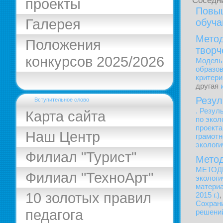
Соседн
проекты
Повыш
Галерея
обуч
Метод
Положения
творч
конкурсов 2025/2026
Модель 
образо
критери
другая
Резул
Вступительное слово
. Резул
Карта сайта
по экол
проекта
Наш Центр
грамотн
экологи
Филиал "Турист"
Метод
МЕТОДИ
Филиал "ТехноАрт"
экологи
материа
10 золотых правил
2015 г.)
Сохрани
педагога
решени