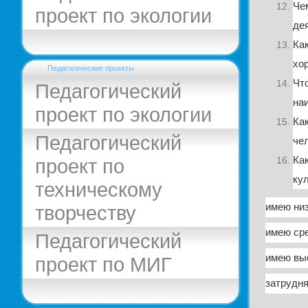
Че
проект по экологии
де
Ка
хо
Педагогические проекты
Чт
Педагогический
на
проект по экологии
Ка
Педагогический
че
Ка
проект по
ку
техническому
имею низ
творчеству
имею ср
Педагогический
имею вы
проект по МИГ
затрудн