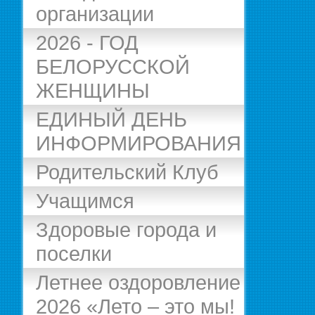
организации
2026 - ГОД
БЕЛОРУССКОЙ
ЖЕНЩИНЫ
ЕДИНЫЙ ДЕНЬ
ИНФОРМИРОВАНИЯ
Родительский Клуб
Учащимся
Здоровые города и
поселки
Летнее оздоровление
2026 «Лето – это мы!