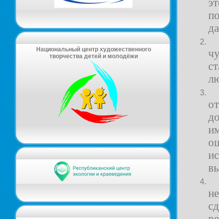
эт
п
да
Национальный центр художественного
чу
творчества детей и молодёжи
с
л
о
д
и
о
и
вы
н
с
ре