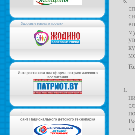
сп
сн
е
Здоровые города и поселки
м
у
к
мо
Е
Интерактивная платформа патриотического
воспитания
н
с
п
-
сайт Национального детского технопарка
Ва
чт