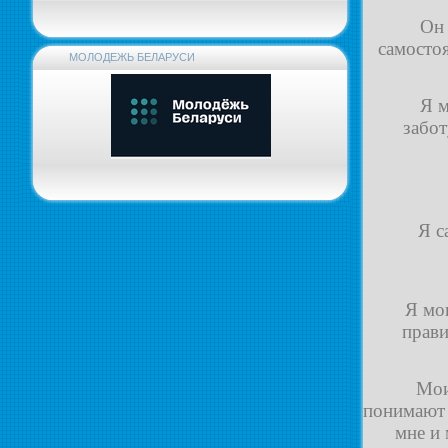
Он
самосто
МОЛОДЕЖЬ БЕЛАРУСИ
Я м
забот
Я с
Я мо
прав
Мои
понимают 
мне и