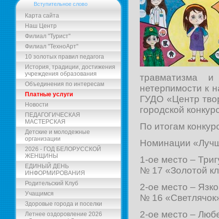
Вступительное слово
Карта сайта
Наш Центр
Филиал "Турист"
Филиал "ТехноАрт"
10 золотых правил педагога
История, традиции, достижения
учреждения образования
травматизма и
Объединения по интересам
нетерпимости к 
Платные услуги
ГУДО «Центр твор
Новости
городской конкур
ПЕДАГОГИЧЕСКАЯ
МАСТЕРСКАЯ
По итогам конку
Детские и молодежные
организации
Номинации «Лучши
2026 - ГОД БЕЛОРУССКОЙ
ЖЕНЩИНЫ
1-ое место – Три
ЕДИНЫЙ ДЕНЬ
№ 17 «Золотой кл
ИНФОРМИРОВАНИЯ
Родительский Клуб
2-ое место – Язк
Учащимся
№ 16 «Светлячок» 
Здоровые города и поселки
2-ое место – Люб
Летнее оздоровление 2026