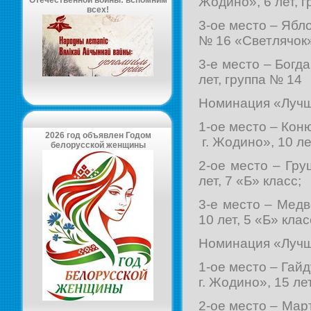
Жодино», 6 лет, 
Отечественной войны: вспомним
всех!
3-ое место – Ябл
№ 16 «Светлячок» 
3-е место – Богд
лет, группа № 14
Номинация «Лучши
1-ое место – Ко
2026 год объявлен Годом
г. Жодино», 10 лет
белорусской женщины
2-ое место – Гр
лет, 7 «Б» класс;
3-е место – Мед
10 лет, 5 «Б» клас
Номинация «Лучши
1-ое место – Гай
г. Жодино», 15 лет
2-ое место – Ма