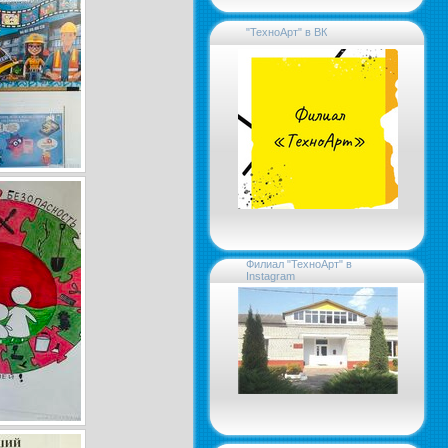
"ТехноАрт" в ВК
Филиал "ТехноАрт" в
Instagram