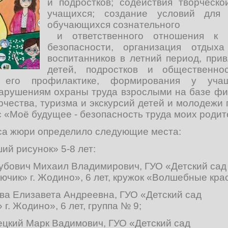
и подростков; содействия творческ
учащихся; создание условий для
обучающихся сознательного
и ответственного отношения к 
безопасности, организация отдых
воспитанников в летний период, при
детей, подростков и общественно
 его профилактике, формирования у уча
нарушениям охраны труда взрослыми на базе ф
чества, туризма и экскурсий детей и молодежи 
с «Моё будущее - безопасность труда моих родит
рса жюри определило следующие места:
й рисунок» 5-8 лет:
губович Михаил Владимирович, ГУО «Детский сад
ючик» г. Жодино», 6 лет, кружок «Волшебные кра
ова Елизавета Андреевна, ГУО «Детский сад
г. Жодино», 6 лет, группа № 9;
ецкий Марк Вадимович, ГУО «Детский сад