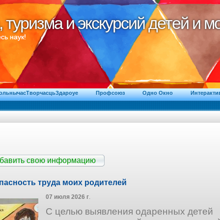
, туризма и экскурсий детей и 
, туризма и экскурсий детей и 
сь наук!
ВольнычасТворчасцьЗдароуе
Профсоюз
Одно Окно
Интеракти
обавить свою информацию
пасность труда моих родителей
07 июля 2026 г
.
С целью выявления одаренных детей