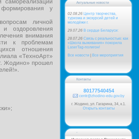
ой самореализации
Актуальные новости
 формирования у
02.08.26
Центр творчества,
туризма и экскурсий детей и
вопросам личной
молодёжи г.
а и оздоровления
29.07.26
В сердце Беларуси:
влечения внимания
28.07.26
Связь с реальностью: как
сти к проблемам
«Школа выживания» покорила
LaserTag-полигон!
щихся отношения
илиала «ТехноАрт»
Все новости
|
Все мероприятия
г. Жодино» прошел
елей!».
Контакты
80177540454
centr@zhodino-edu.gov.by
г. Жодино, ул. Гагарина, 34, к.1.
ски»;
Открыть контакты
-