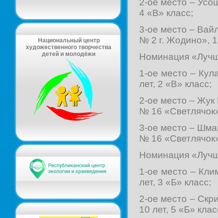
2-ое место – Усо
4 «В» класс;
3-ое место – Вай
№ 2 г. Жодино», 1
Национальный центр
художественного творчества
детей и молодёжи
Номинация «Лучши
1-ое место – Ку
лет, 2 «В» класс;
2-ое место – Жук
№ 16 «Светлячок» 
3-ое место – Шма
№ 16 «Светлячок» 
Номинация «Лучши
1-ое место – Кли
лет, 3 «Б» класс;
2-ое место – Скр
10 лет, 5 «Б» клас