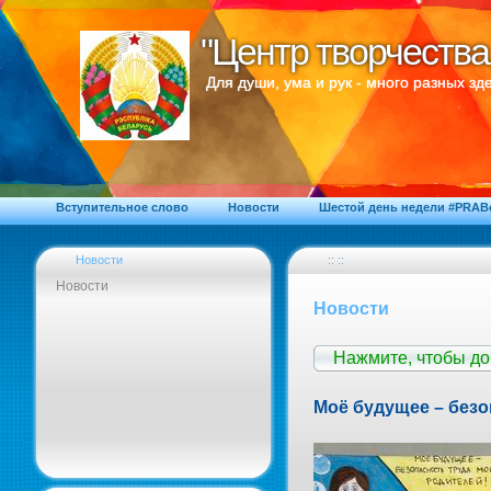
"Центр творчества
"Центр творчества
Для души, ума и рук - много разных зде
Вступительное слово
Новости
Шестой день недели #PRA
Новости
:: ::
Новости
Новости
Нажмите, чтобы д
Моё будущее – безо