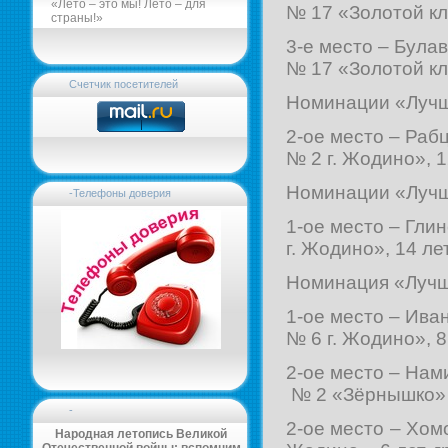
«Лето – это мы! Лето – для
№ 17 «Золотой кл
страны!»
3-е место – Була
№ 17 «Золотой кл
Счетчик посетителей
Номинации «Лучши
2-ое место – Раб
№ 2 г. Жодино», 1
Номинации «Лучши
-Телефоны доверия
1-ое место – Гли
г. Жодино», 14 лет
Номинация «Лучши
1-ое место – Ива
№ 6 г. Жодино», 8 
2-ое место – Нам
№ 2 «Зёрнышко» г
-
2-ое место – Хом
Народная летопись Великой