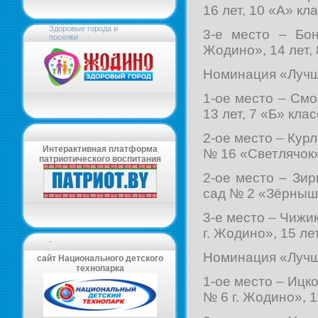
16 лет, 10 «А» кла
Здоровые города и
3-е место – Бо
поселки
Жодино», 14 лет, 
Номинация «Лучш
1-ое место – См
13 лет, 7 «Б» клас
2-ое место – Кур
Интерактивная платформа
№ 16 «Светлячок» 
патриотического воспитания
2-ое место – Зи
сад № 2 «Зёрнышко
3-е место – Чижи
г. Жодино», 15 лет
-
Номинация «Лучш
сайт Национального детского
технопарка
1-ое место – Иц
№ 6 г. Жодино», 1