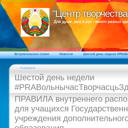
"Центр творчества
"Центр творчества
Для души, ума и рук - много разных зде
Вступительное слово
Новости
Шестой день недели #PRA
Учащимся
Шестой день недели
#PRAВольнычасТворчасцьЗд
ПРАВИЛА внутреннего распо
для учащихся Государственн
учреждения дополнительног
образования