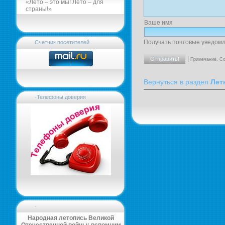
«Лето – это мы! Лето – для
страны!»
Ваше имя
Получать почтовые уведомл
Счетчик посетителей
|
Примечание. Со
Вернуться в раздел
Лет
-Телефоны доверия
-
Народная летопись Великой