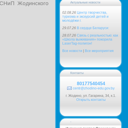
 СНиП Жодинского
Актуальные новости
02.08.26
Центр творчества,
туризма и экскурсий детей и
молодёжи г.
29.07.26
В сердце Беларуси:
28.07.26
Связь с реальностью: как
«Школа выживания» покорила
LaserTag-полигон!
Все новости
|
Все мероприятия
Контакты
80177540454
centr@zhodino-edu.gov.by
г. Жодино, ул. Гагарина, 34, к.1.
Открыть контакты
-