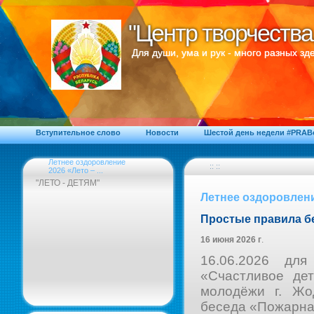
"Центр творчества
"Центр творчества
Для души, ума и рук - много разных зде
Вступительное слово
Новости
Шестой день недели #PRA
Летнее оздоровление
:: ::
2026 «Лето – ...
"ЛЕТО - ДЕТЯМ"
Летнее оздоровлени
Простые правила б
16 июня 2026 г
.
16.06.2026 для 
«Счастливое де
молодёжи г. Жо
беседа «Пожарная