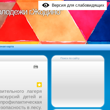
Версия для слабовидящих
молодежи г.Жодино"
молодежи г.Жодино"
вная карта
Поиск по сайту
вительного лагеря
кскурсий детей и
профилактическая
зопасность в лесу.