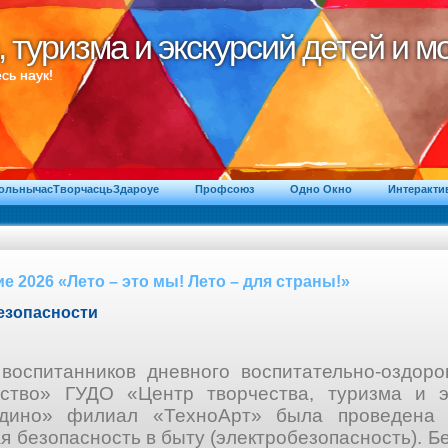
, туризма и экскурсий детей и 
, туризма и экскурсий детей и 
сь наук!
ВольнычасТворчасцьЗдароуе
Профсоюз
Одно Окно
Интеракти
е 2026 «Лето – это мы! Лето – для страны!»
езопасности
воспитанников дневного воспитательно-оздоро
тство» ГУДО «Центр творчества, туризма и э
дино» филиал «ТехноАрт» была проведена 
 безопасность в быту (электробезопасность). Бе