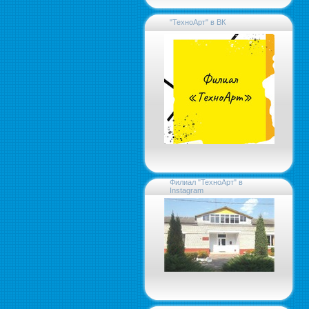
"ТехноАрт" в ВК
Филиал "ТехноАрт" в
Instagram