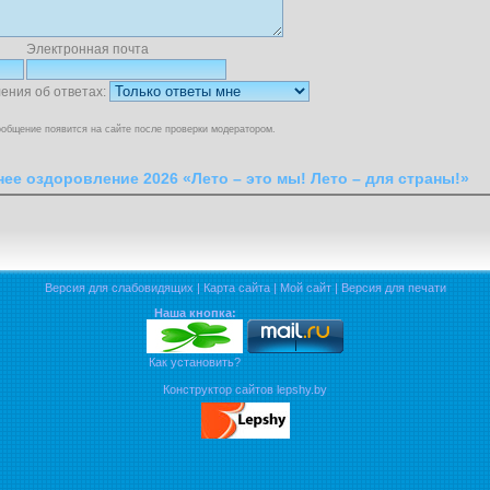
Электронная почта
ения об ответах:
общение появится на сайте после проверки модератором.
нее оздоровление 2026 «Лето – это мы! Лето – для страны!»
Версия для слабовидящих
|
Карта сайта
|
Мой сайт
|
Версия для печати
Наша кнопка:
Как установить?
Конструктор сайтов lepshy.by