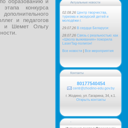
 по образованию и
Актуальные новости
 этапа конкурса
02.08.26
Центр творчества,
 дополнительного
туризма и экскурсий детей и
ллег и педагогов
молодёжи г.
ну и Шемет Ольгу
29.07.26
В сердце Беларуси:
ности.
28.07.26
Связь с реальностью: как
«Школа выживания» покорила
LaserTag-полигон!
Все новости
|
Все мероприятия
Контакты
80177540454
centr@zhodino-edu.gov.by
г. Жодино, ул. Гагарина, 34, к.1.
Открыть контакты
-