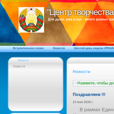
"Центр творчества
"Центр творчества
Для души, ума и рук - много разных зде
Вступительное слово
Новости
Шестой день недели #PRA
Новости
:: ::
Новости
Новости
Нажмите, чтобы д
Поздравляем !!!
23 мая 2026 г
.
В рамках Единог