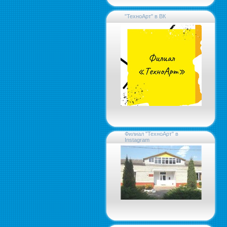
"ТехноАрт" в ВК
Филиал "ТехноАрт" в
Instagram