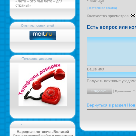
«Лето – это мы! Лето – для
страны!»
[Постоянная ссылка]
Количество просмотров:
Счетчик посетителей
Есть вопрос или ко
-Телефоны доверия
Ваше имя
Получать почтовые уведомл
|
Примечание. Со
Вернуться в раздел
Нов
-
Народная летопись Великой