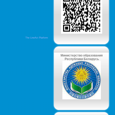
The LineAct Platform
Министерство образования
Республики Беларусь