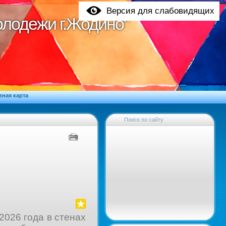
Версия для слабовидящих
молодежи г.Жодино"
молодежи г.Жодино"
вная карта
Поиск по сайту
026 года в стенах