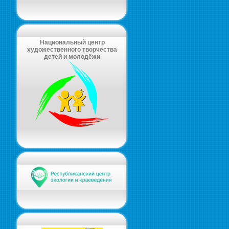
Национальный центр
художественного творчества
детей и молодёжи