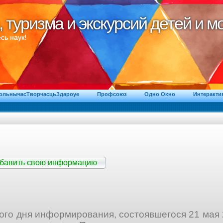
, туризма и экскурсий детей и 
, туризма и экскурсий детей и 
сь наук!
ВольнычасТворчасцьЗдароуе
Профсоюз
Одно Окно
Интеракти
обавить свою информацию
о дня информирования, состоявшегося 21 мая 2