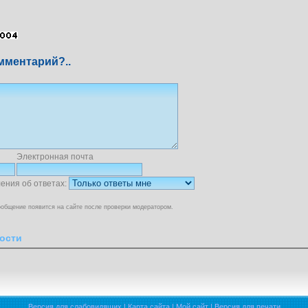
мментарий?..
Электронная почта
ения об ответах:
общение появится на сайте после проверки модератором.
ости
Версия для слабовидящих
|
Карта сайта
|
Мой сайт
|
Версия для печати