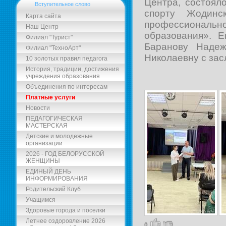
Центра, состоял
Вступительное слово
спорту Жодинск
Карта сайта
профессиональн
Наш Центр
образования». 
Филиал "Турист"
Баранову Надеж
Филиал "ТехноАрт"
Николаевну с зас
10 золотых правил педагога
История, традиции, достижения
учреждения образования
Объединения по интересам
Платные услуги
Новости
ПЕДАГОГИЧЕСКАЯ
МАСТЕРСКАЯ
Детские и молодежные
организации
2026 - ГОД БЕЛОРУССКОЙ
ЖЕНЩИНЫ
ЕДИНЫЙ ДЕНЬ
ИНФОРМИРОВАНИЯ
Родительский Клуб
Учащимся
Здоровые города и поселки
Летнее оздоровление 2026
0