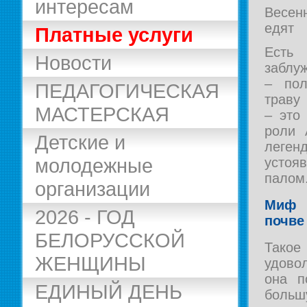
интересам
Весенн
едят
Платные услуги
Есть
Новости
заблу
– пол
ПЕДАГОГИЧЕСКАЯ
траву
МАСТЕРСКАЯ
– это
роли 
Детские и
леген
молодежные
устоя
палом
организации
Миф 
2026 - ГОД
почве
БЕЛОРУССКОЙ
Тако
ЖЕНЩИНЫ
удовол
она п
ЕДИНЫЙ ДЕНЬ
больш