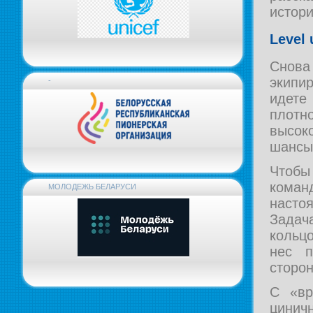
истор
Level 
Снова 
экипи
-
идете
плотн
высок
шансы
Чтобы
кома
МОЛОДЕЖЬ БЕЛАРУСИ
насто
Задач
кольцо
нес 
сторон
С «вр
цинич