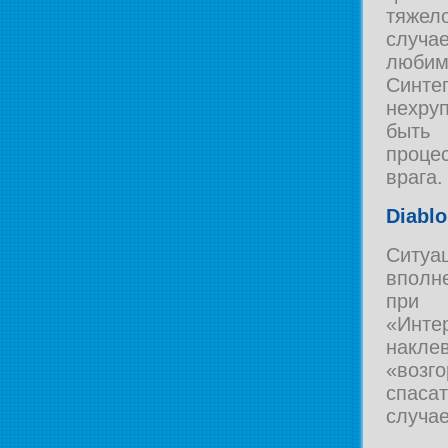
тяжел
случа
любим
Синте
нехру
быть 
проце
врага.
Diablo
Ситуац
вполн
при
«Инт
накле
«возг
спаса
случае