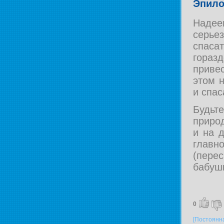
Эпило
Надее
серь
спаса
гора
приве
этом 
и спас
Будьт
природ
и на 
главн
(пере
бабушк
0
[Постоянн