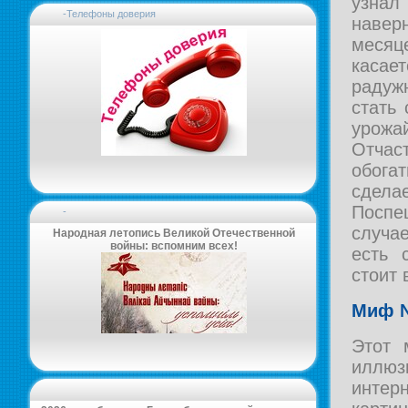
узнал
-Телефоны доверия
наве
месяц
касае
радуж
стать
урож
Отчас
обога
сдела
Поспе
-
случа
Народная летопись Великой Отечественной
войны: вспомним всех!
есть 
стоит
Миф №
Этот 
иллю
интер