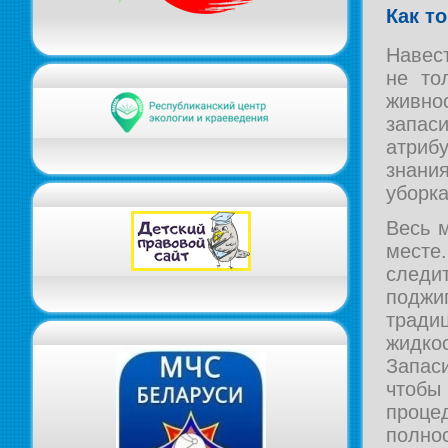
Как т
Навес
не то
живно
запа
атри
знани
уборка
Весь 
месте.
след
подж
тради
жидко
Запас
чтобы
проц
полнос