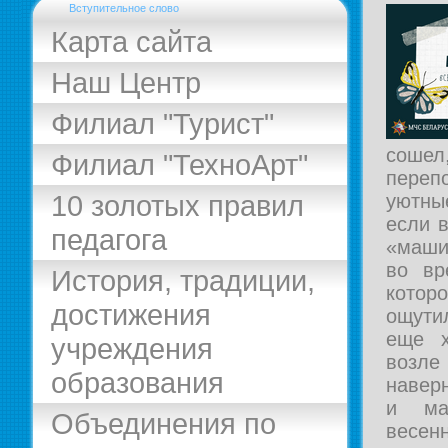
Вступительное слово
Карта сайта
Наш Центр
Филиал "Турист"
сошел,
Филиал "ТехноАрт"
пере
10 золотых правил
уютны
если в
педагога
«маши
во вр
История, традиции,
котор
достижения
ощутил
еще х
учреждения
возле
образования
навер
и ма
Объединения по
весен