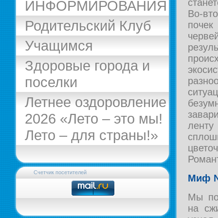
стане
ИНФОРМИРОВАНИЯ
Во-вт
Родительский Клуб
почек 
черв
Учащимся
резуль
прои
Здоровые города и
экоси
поселки
разн
ситуац
Летнее оздоровление
безу
завар
2026 «Лето – это мы!
ленту
Лето – для страны!»
спло
цвето
Роман
Счетчик посетителей
Миф №
Мы по
на сж