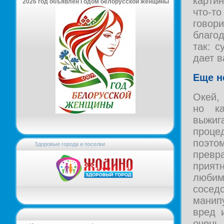
картин
2026 год объявлен Годом белорусской женщины
что-то
гово
благо
так: с
дает в
Еще н
Окей,
но к
выжиг
проце
поэт
Здоровые города и поселки
превр
приятн
люби
сосе
манип
вред 
очень