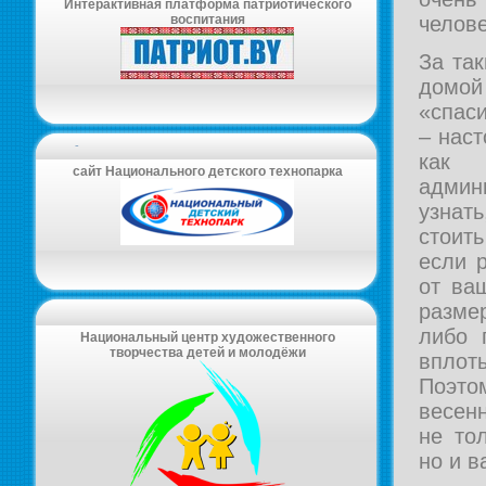
Интерактивная платформа патриотического
челове
воспитания
За та
домо
«спас
– наст
-
как
сайт Национального детского технопарка
админ
узнать
стоит
если 
от ва
размер
либо 
Национальный центр художественного
творчества детей и молодёжи
вплот
Поэто
весен
не то
но и в