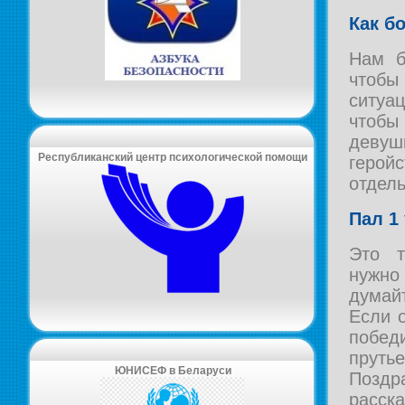
Как б
Нам б
чтобы
ситуа
чтоб
деву
Республиканский центр психологической помощи
герой
отдель
Пал 1
Это т
нужн
думай
Если о
побед
прут
ЮНИСЕФ в Беларуси
Позд
расс