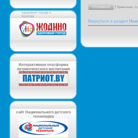
|
Примечание. Со
Здоровые города и
поселки
Вернуться в раздел
Нов
Интерактивная платформа
патриотического воспитания
-
сайт Национального детского
технопарка