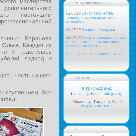
еского мастерства
Актуальные новости
полнительного
02.08.26
Центр творчества,
тало настоящим
туризма и экскурсий детей и
профессиональной
молодёжи г.
29.07.26
В сердце Беларуси:
тницы: Баранова
28.07.26
Связь с реальностью: как
«Школа выживания» покорила
 Ольга. Каждая из
LaserTag-полигон!
 но и поделилась
Все новости
|
Все мероприятия
лубокий подход к
щать честь нашего
Контакты
80177540454
выступлением. Все
centr@zhodino-edu.gov.by
побед!
г. Жодино, ул. Гагарина, 34, к.1.
Открыть контакты
-