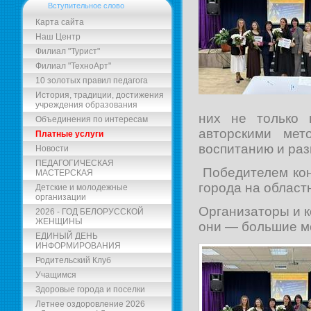
Вступительное слово
Карта сайта
Наш Центр
Филиал "Турист"
Филиал "ТехноАрт"
10 золотых правил педагога
История, традиции, достижения
учреждения образования
них не только 
Объединения по интересам
авторскими мет
Платные услуги
воспитанию и ра
Новости
ПЕДАГОГИЧЕСКАЯ
Победителем кон
МАСТЕРСКАЯ
города на област
Детские и молодежные
организации
Организаторы и к
2026 - ГОД БЕЛОРУССКОЙ
ЖЕНЩИНЫ
они — большие м
ЕДИНЫЙ ДЕНЬ
ИНФОРМИРОВАНИЯ
Родительский Клуб
Учащимся
Здоровые города и поселки
Летнее оздоровление 2026