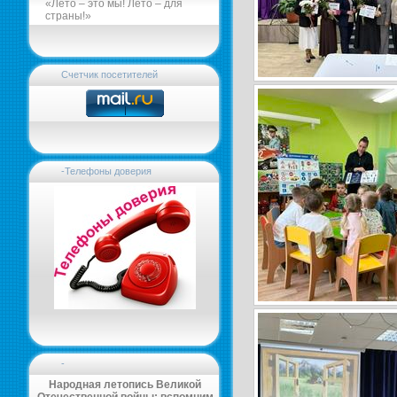
«Лето – это мы! Лето – для
страны!»
Счетчик посетителей
-Телефоны доверия
-
Народная летопись Великой