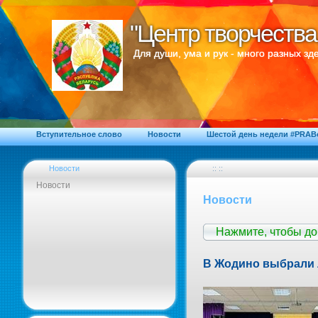
"Центр творчества
"Центр творчества
Для души, ума и рук - много разных зде
Вступительное слово
Новости
Шестой день недели #PRA
Новости
:: ::
Новости
Новости
Нажмите, чтобы д
В Жодино выбрали 