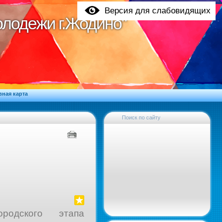
Версия для слабовидящих
молодежи г.Жодино"
молодежи г.Жодино"
вная карта
Поиск по сайту
одского этапа