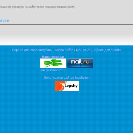
общение появится на сайте после проверки модератором.
ости
Версия для слабовидящих
|
Карта сайта
|
Мой сайт
|
Версия для печати
Наша кнопка:
Как установить?
Конструктор сайтов lepshy.by