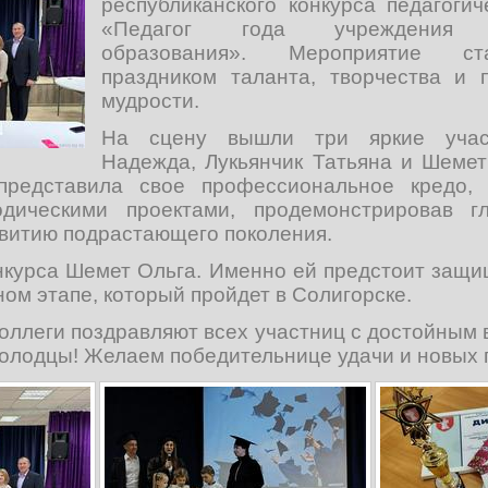
республиканского конкурса педагогич
«Педагог года учреждения до
образования». Мероприятие с
праздником таланта, творчества и 
мудрости.
На сцену вышли три яркие учас
Надежда, Лукьянчик Татьяна и Шемет
представила свое профессиональное кредо,
одическими проектами, продемонстрировав г
звитию подрастающего поколения.
курса Шемет Ольга. Именно ей предстоит защи
ном этапе, который пройдет в Солигорске.
оллеги поздравляют всех участниц с достойным 
олодцы! Желаем победительнице удачи и новых 