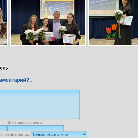
мментарий?..
Электронная почта
ения об ответах: