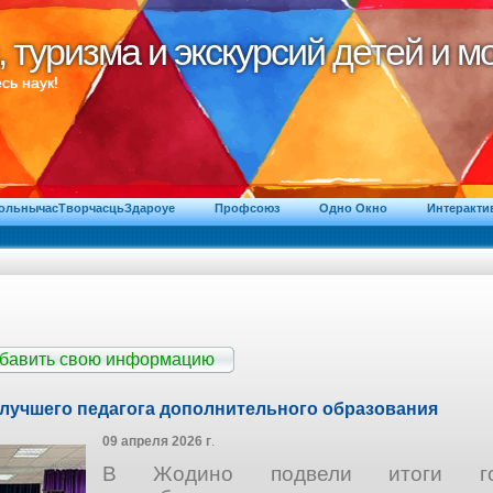
, туризма и экскурсий детей и 
, туризма и экскурсий детей и 
сь наук!
ВольнычасТворчасцьЗдароуе
Профсоюз
Одно Окно
Интеракти
обавить свою информацию
лучшего педагога дополнительного образования
09 апреля 2026 г
.
В Жодино подвели итоги гор