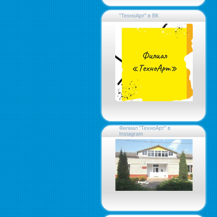
"ТехноАрт" в ВК
Филиал "ТехноАрт" в
Instagram