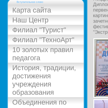
Вступительное слово
Дипло
Карта сайта
перв
карти
Наш Центр
заче
фести
Филиал "Турист"
"Экст
Филиал "ТехноАрт"
10 золотых правил
педагога
История, традиции,
достижения
учреждения
образования
Объединения по