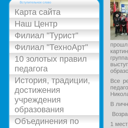
Вступительное слово
Карта сайта
Наш Центр
Филиал "Турист"
прош
Филиал "ТехноАрт"
карти
10 золотых правил
групп
выст
педагога
образ
История, традиции,
Все р
педаг
достижения
Никол
учреждения
В личн
образования
Возрас
Объединения по
1 мес