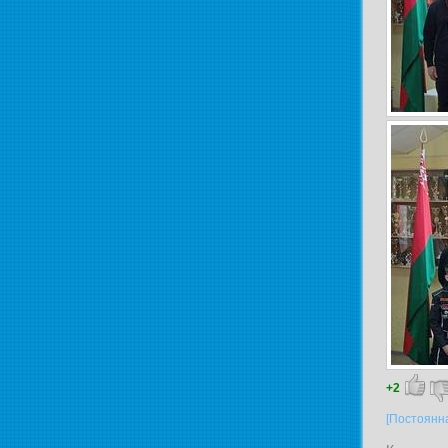
+2
[Постоянн