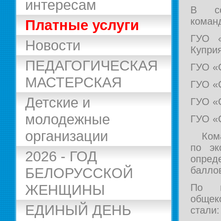
интересам
В со
коман
Платные услуги
ГУО 
Новости
Куприя
ПЕДАГОГИЧЕСКАЯ
ГУО «
МАСТЕРСКАЯ
ГУО «
Детские и
ГУО «
молодежные
ГУО «
организации
Коман
по эк
2026 - ГОД
опре
балло
БЕЛОРУССКОЙ
ЖЕНЩИНЫ
По и
обще
ЕДИНЫЙ ДЕНЬ
стали: