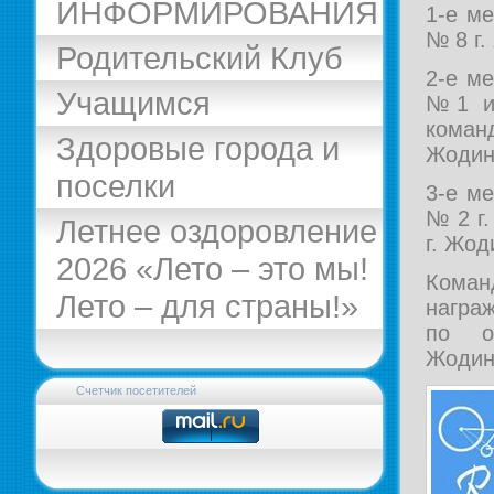
ИНФОРМИРОВАНИЯ
1-е м
№ 8 г.
Родительский Клуб
2-е м
Учащимся
№1 им
кома
Здоровые города и
Жодин
поселки
3-е м
№ 2 г
Летнее оздоровление
г. Жод
2026 «Лето – это мы!
Кома
Лето – для страны!»
награ
по о
Жодин
Счетчик посетителей