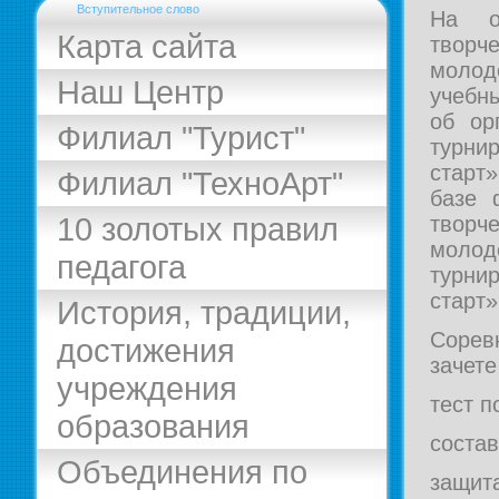
Вступительное слово
На о
Карта сайта
творч
моло
Наш Центр
учебн
об ор
Филиал "Турист"
турни
старт»
Филиал "ТехноАрт"
базе 
10 золотых правил
творч
молод
педагога
турни
старт»
История, традиции,
Сорев
достижения
зачете
учреждения
тест п
образования
состав
Объединения по
защита