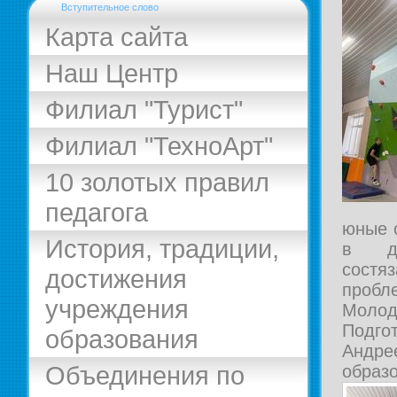
Вступительное слово
Карта сайта
Наш Центр
Филиал "Турист"
Филиал "ТехноАрт"
10 золотых правил
педагога
юные 
История, традиции,
в да
сост
достижения
пробл
учреждения
Молод
Подго
образования
Андре
Объединения по
образ