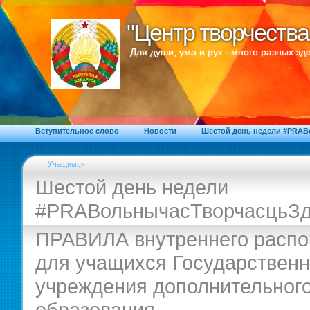
"Центр творчества
"Центр творчества
Для души, ума и рук - много разных зде
Вступительное слово
Новости
Шестой день недели #PRA
Учащимся
Шестой день недели
#PRAВольнычасТворчасцьЗд
ПРАВИЛА внутреннего распо
для учащихся Государственн
учреждения дополнительног
образования