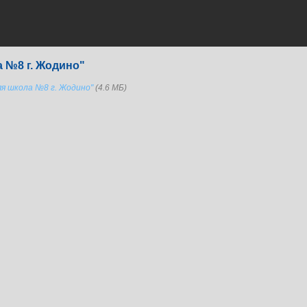
 №8 г. Жодино"
я школа №8 г. Жодино"
(4.6 МБ)