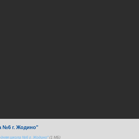
 №6 г. Жодино"
едняя школа №6 г. Жодино"
(1 МБ)