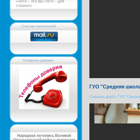
«Лето – это мы! Лето – для
страны!»
Счетчик посетителей
-Телефоны доверия
ГУО "Средняя школа
Скачать файл: ГУО "Средня
-
Народная летопись Великой