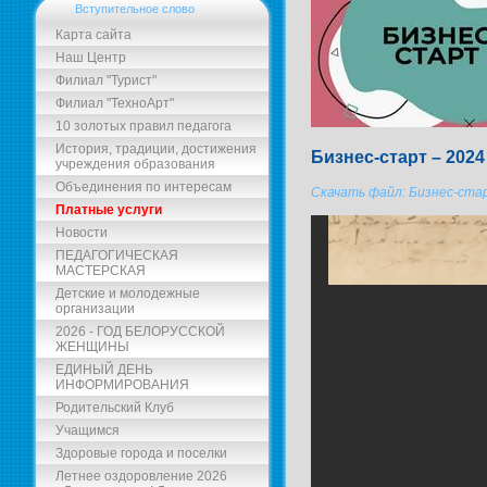
Вступительное слово
Карта сайта
Наш Центр
Филиал "Турист"
Филиал "ТехноАрт"
10 золотых правил педагога
История, традиции, достижения
Бизнес-старт – 202
учреждения образования
Объединения по интересам
Скачать файл: Бизнес-ста
Платные услуги
Новости
ПЕДАГОГИЧЕСКАЯ
МАСТЕРСКАЯ
Детские и молодежные
организации
2026 - ГОД БЕЛОРУССКОЙ
ЖЕНЩИНЫ
ЕДИНЫЙ ДЕНЬ
ИНФОРМИРОВАНИЯ
Родительский Клуб
Учащимся
Здоровые города и поселки
Летнее оздоровление 2026