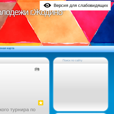
Версия для слабовидящих
молодежи г.Жодино"
молодежи г.Жодино"
вная карта
Поиск по сайту
кого турнира по