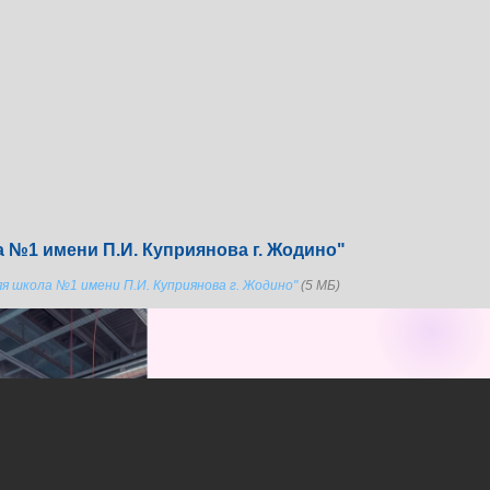
 №1 имени П.И. Куприянова г. Жодино"
я школа №1 имени П.И. Куприянова г. Жодино"
(5 МБ)