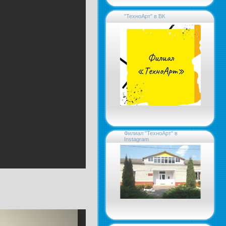
"ТехноАрт" в ВК
Филиал "ТехноАрт" в
Instagram