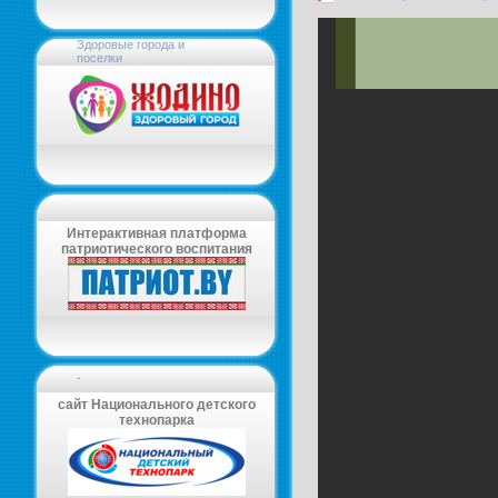
Здоровые города и
поселки
Интерактивная платформа
патриотического воспитания
-
сайт Национального детского
технопарка