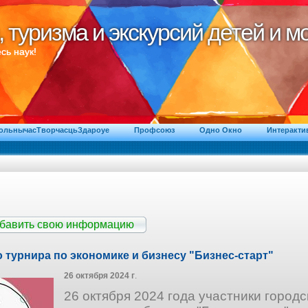
, туризма и экскурсий детей и 
, туризма и экскурсий детей и 
сь наук!
ВольнычасТворчасцьЗдароуе
Профсоюз
Одно Окно
Интеракти
обавить свою информацию
 турнира по экономике и бизнесу "Бизнес-старт"
26 октября 2024 г
.
26 октября 2024 года участники городс