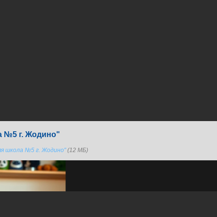
 №5 г. Жодино"
я школа №5 г. Жодино"
(12 МБ)