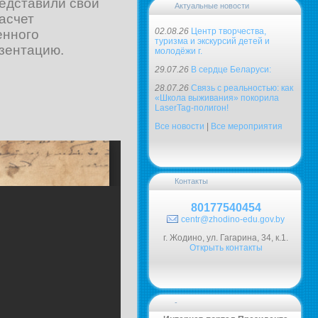
редставили свои
Актуальные новости
асчет
02.08.26
Центр творчества,
енного
туризма и экскурсий детей и
езентацию.
молодёжи г.
29.07.26
В сердце Беларуси:
28.07.26
Связь с реальностью: как
«Школа выживания» покорила
LaserTag-полигон!
Все новости
|
Все мероприятия
Контакты
80177540454
centr@zhodino-edu.gov.by
г. Жодино, ул. Гагарина, 34, к.1.
Открыть контакты
-