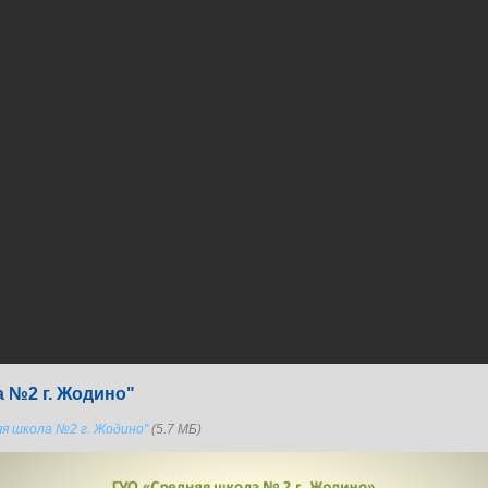
 №2 г. Жодино"
я школа №2 г. Жодино"
(5.7 МБ)