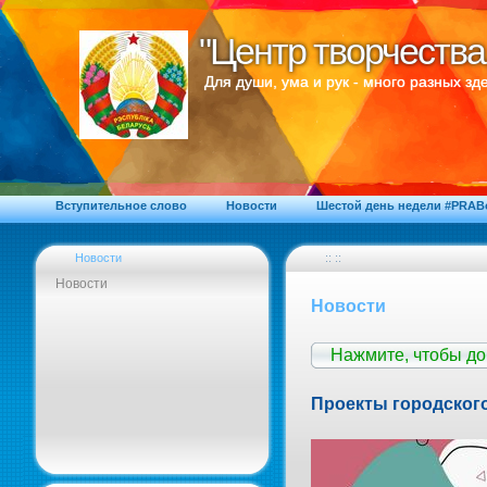
"Центр творчества
"Центр творчества
Для души, ума и рук - много разных зде
Вступительное слово
Новости
Шестой день недели #PRA
Новости
:: ::
Новости
Новости
Нажмите, чтобы д
Проекты городского