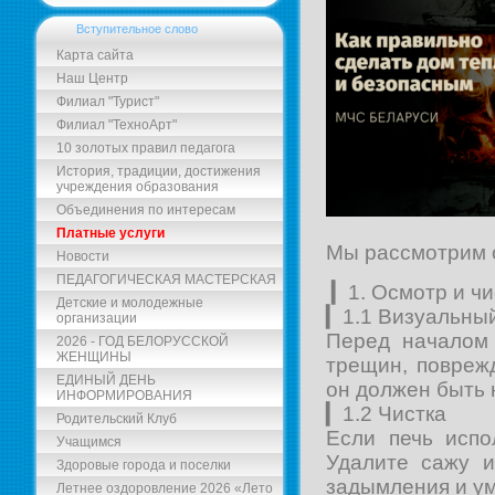
Вступительное слово
Карта сайта
Наш Центр
Филиал "Турист"
Филиал "ТехноАрт"
10 золотых правил педагога
История, традиции, достижения
учреждения образования
Объединения по интересам
Платные услуги
Мы рассмотрим о
Новости
ПЕДАГОГИЧЕСКАЯ МАСТЕРСКАЯ
▎1. Осмотр и чи
Детские и молодежные
▎1.1 Визуальны
организации
Перед началом 
2026 - ГОД БЕЛОРУССКОЙ
ЖЕНЩИНЫ
трещин, повреж
ЕДИНЫЙ ДЕНЬ
он должен быть
ИНФОРМИРОВАНИЯ
▎1.2 Чистка
Родительский Клуб
Если печь испо
Учащимся
Удалите сажу и
Здоровые города и поселки
задымления и ум
Летнее оздоровление 2026 «Лето