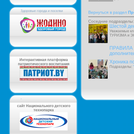
Здоровые города и поселки
Вернуться в раздел
Пр
Соседние подразделы:
Шестой де
Уважаемые кл
ТУРИЗМА и Э
ПРАВИЛА в
дополните
Интерактивная платформа
Хроника п
патриотического воспитания
Подразделы:
-
сайт Национального детского
технопарка