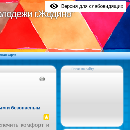
Версия для слабовидящих
молодежи г.Жодино"
молодежи г.Жодино"
вная карта
Поиск по сайту
лым и безопасным
спечить комфорт и