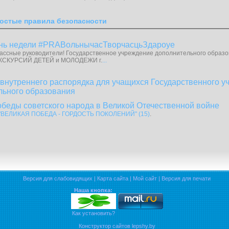
остые правила безопасности
нь недели #PRAВольнычасТворчасцьЗдароуе
ассные руководители! Государственное учреждение дополнительного обра
КСКУРСИЙ ДЕТЕЙ и МОЛОДЕЖИ г.
...
нутреннего распорядка для учащихся Государственного у
льного образования
обеды советского народа в Великой Отечественной войне
"ВЕЛИКАЯ ПОБЕДА - ГОРДОСТЬ ПОКОЛЕНИЙ" (15)
.
Версия для слабовидящих
|
Карта сайта
|
Мой сайт
|
Версия для печати
Наша кнопка:
Как установить?
Конструктор сайтов lepshy.by