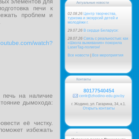
вых элементов для
Актуальные новости
подготовка печи к
02.08.26
Центр творчества,
бежать проблем и
туризма и экскурсий детей и
.
молодёжи г.
29.07.26
В сердце Беларуси:
28.07.26
Связь с реальностью: как
.youtube.com/watch?
«Школа выживания» покорила
LaserTag-полигон!
Все новости
|
Все мероприятия
Контакты
80177540454
 печь на наличие
centr@zhodino-edu.gov.by
стояние дымохода:
г. Жодино, ул. Гагарина, 34, к.1.
Открыть контакты
овести её чистку.
поможет избежать
-