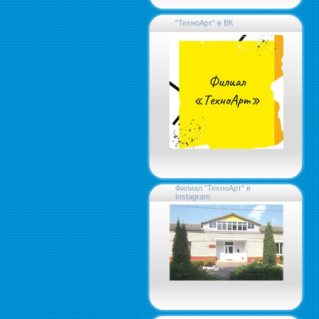
"ТехноАрт" в ВК
Филиал "ТехноАрт" в
Instagram