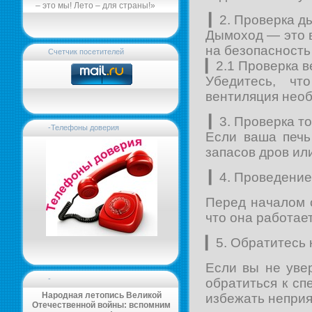
– это мы! Лето – для страны!»
▎2. Проверка д
Дымоход — это в
на безопасность
Счетчик посетителей
▎2.1 Проверка 
Убедитесь, чт
вентиляция необ
▎3. Проверка т
-Телефоны доверия
Если ваша печь
запасов дров или
▎4. Проведение 
Перед началом о
что она работае
▎5. Обратитесь 
Если вы не уве
-
обратиться к с
Народная летопись Великой
избежать неприя
Отечественной войны: вспомним