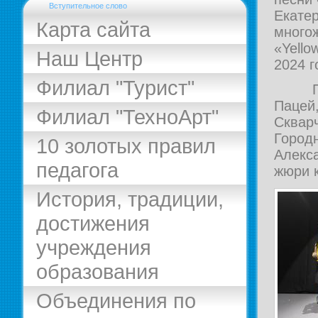
Вступительное слово
Екате
Карта сайта
много
«Yello
Наш Центр
2024 г
Филиал "Турист"
Позд
Пацей
Филиал "ТехноАрт"
Сквар
Город
10 золотых правил
Алекс
педагога
жюри 
История, традиции,
достижения
учреждения
образования
Объединения по