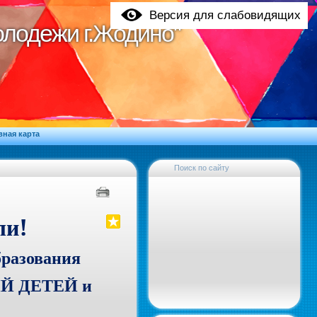
Версия для слабовидящих
молодежи г.Жодино"
молодежи г.Жодино"
вная карта
Поиск по сайту
!
ли
бразования
Й ДЕТЕЙ и