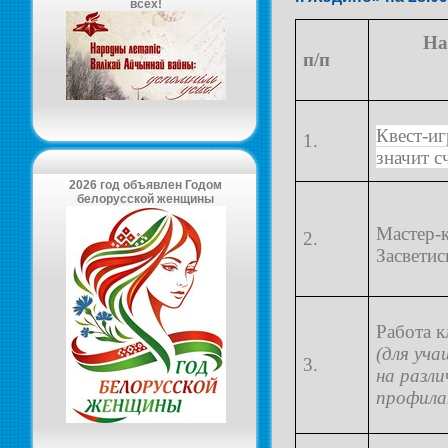
всех!
На
п/п
Квест-иг
1.
значит с
2026 год объявлен Годом
белорусской женщины
Мастер-
2.
Засветис
Работа 
(для уча
3.
на разли
профила