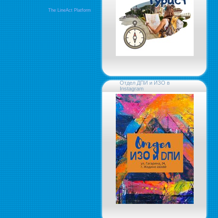
The LineAct Platform
Отдел ДПИ и ИЗО в
Instagram