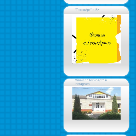
"ТехноАрт" в ВК
Филиал "ТехноАрт" в
Instagram