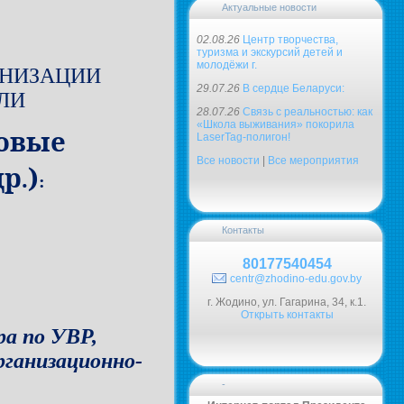
Актуальные новости
02.08.26
Центр творчества,
туризма и экскурсий детей и
молодёжи г.
АНИЗАЦИИ
29.07.26
В сердце Беларуси:
ЛИ
28.07.26
Связь с реальностью: как
«Школа выживания» покорила
говые
LaserTag-полигон!
Все новости
|
Все мероприятия
)
р.
:
Контакты
80177540454
centr@zhodino-edu.gov.by
г. Жодино, ул. Гагарина, 34, к.1.
Открыть контакты
а по УВР,
ганизационно-
-