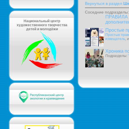
Вернуться в раздел
Ше
Соседние подразделы:
ПРАВИЛА в
Национальный центр
дополните
художественного творчества
детей и молодёжи
Простые п
Простые прав
извещатель
, 
Хроника п
Подразделы: