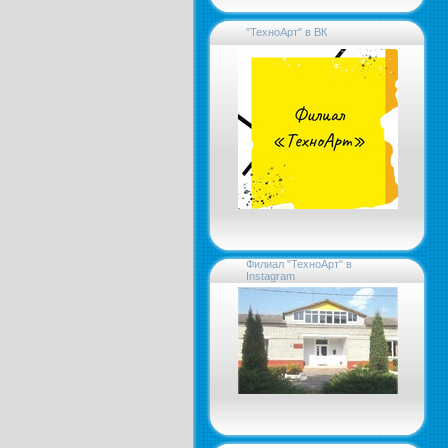
"ТехноАрт" в ВК
Филиал "ТехноАрт" в
Instagram