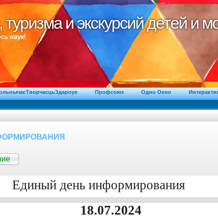
, туризма и экскурсий детей и 
, туризма и экскурсий детей и 
сь наук!
ВольнычасТворчасцьЗдароуе
Профсоюз
Одно Окно
Интеракти
ФОРМИРОВАНИЯ
ние
Единый день информирования
18.07.2024