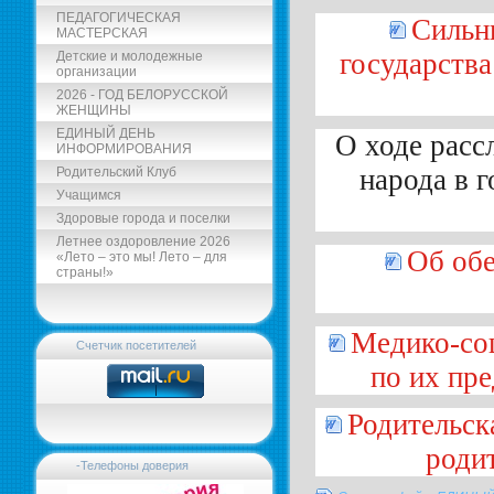
ПЕДАГОГИЧЕСКАЯ
Сильны
МАСТЕРСКАЯ
государства
Детские и молодежные
организации
2026 - ГОД БЕЛОРУССКОЙ
ЖЕНЩИНЫ
ЕДИНЫЙ ДЕНЬ
О ходе расс
ИНФОРМИРОВАНИЯ
народа в 
Родительский Клуб
Учащимся
Здоровые города и поселки
Летнее оздоровление 2026
Об обе
«Лето – это мы! Лето – для
страны!»
Медико-соц
Счетчик посетителей
по их пр
Родительск
роди
-Телефоны доверия