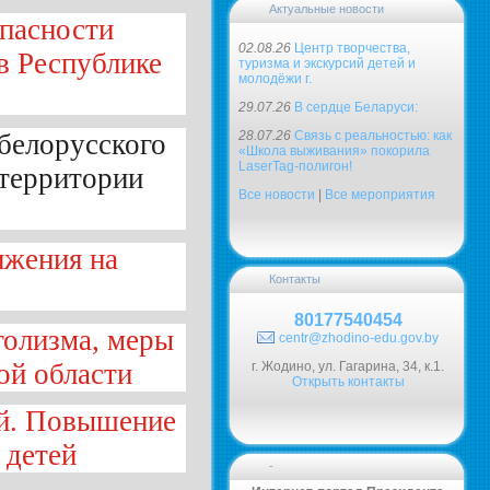
Актуальные новости
опасности
02.08.26
Центр творчества,
 в Республике
туризма и экскурсий детей и
молодёжи г.
29.07.26
В сердце Беларуси:
28.07.26
Связь с реальностью: как
 белорусского
«Школа выживания» покорила
LaserTag-полигон!
 территории
Все новости
|
Все мероприятия
ижения на
Контакты
80177540454
голизма, меры
centr@zhodino-edu.gov.by
ой области
г. Жодино, ул. Гагарина, 34, к.1.
Открыть контакты
ей. Повышение
 детей
-