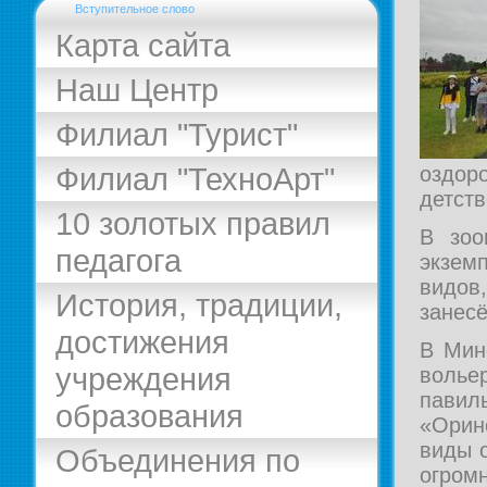
Вступительное слово
Карта сайта
Наш Центр
Филиал "Турист"
Филиал "ТехноАрт"
оздор
детств
10 золотых правил
В зоо
педагога
экзем
видов
История, традиции,
занесё
достижения
В Мин
учреждения
волье
пави
образования
«Орин
виды о
Объединения по
огром