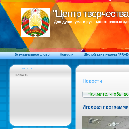
"Центр творчества
"Центр творчества
Для души, ума и рук - много разных зде
Вступительное слово
Новости
Шестой день недели #PRA
Новости
:: ::
Новости
Новости
Нажмите, чтобы д
Игровая программа 