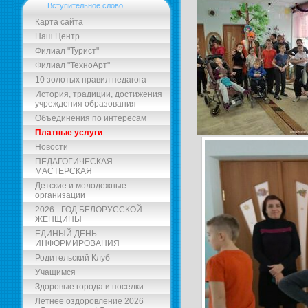
Вступительное слово
Карта сайта
Наш Центр
Филиал "Турист"
Филиал "ТехноАрт"
10 золотых правил педагога
История, традиции, достижения
учреждения образования
Объединения по интересам
Платные услуги
Новости
ПЕДАГОГИЧЕСКАЯ
МАСТЕРСКАЯ
Детские и молодежные
организации
2026 - ГОД БЕЛОРУССКОЙ
ЖЕНЩИНЫ
ЕДИНЫЙ ДЕНЬ
ИНФОРМИРОВАНИЯ
Родительский Клуб
Учащимся
Здоровые города и поселки
Летнее оздоровление 2026