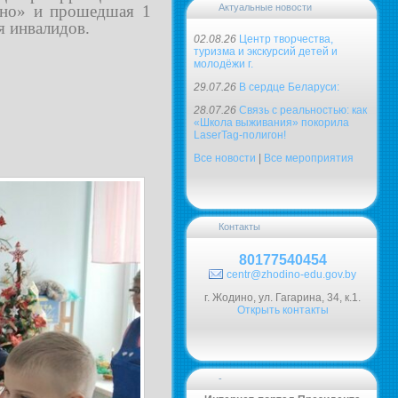
ино» и прошедшая 1
Актуальные новости
я инвалидов.
02.08.26
Центр творчества,
туризма и экскурсий детей и
молодёжи г.
29.07.26
В сердце Беларуси:
28.07.26
Связь с реальностью: как
«Школа выживания» покорила
LaserTag-полигон!
Все новости
|
Все мероприятия
Контакты
80177540454
centr@zhodino-edu.gov.by
г. Жодино, ул. Гагарина, 34, к.1.
Открыть контакты
-