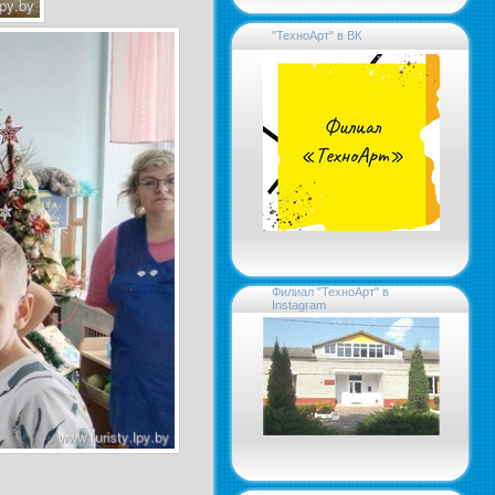
"ТехноАрт" в ВК
Филиал "ТехноАрт" в
Instagram