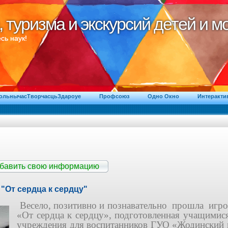
, туризма и экскурсий детей и 
, туризма и экскурсий детей и 
сь наук!
ВольнычасТворчасцьЗдароуе
Профсоюз
Одно Окно
Интеракти
обавить свою информацию
"От сердца к сердцу"
Весело, позитивно и познавательно прошла игр
«От сердца к сердцу», подготовленная учащимис
учреждения для воспитанников ГУО «Жодинский 