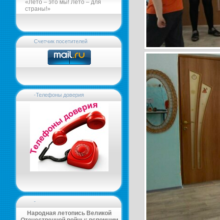
«Лето – это мы! Лето – для
страны!»
Счетчик посетителей
-Телефоны доверия
-
Народная летопись Великой