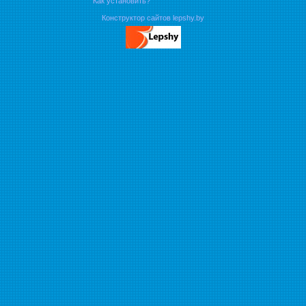
Как установить?
Конструктор сайтов lepshy.by