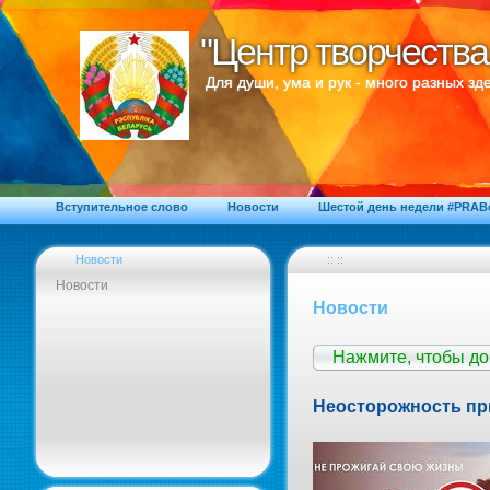
"Центр творчества
"Центр творчества
Для души, ума и рук - много разных зде
Вступительное слово
Новости
Шестой день недели #PRA
Новости
:: ::
Новости
Новости
Нажмите, чтобы д
Неосторожность при