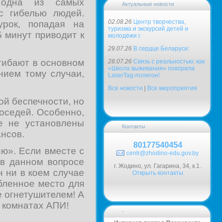
 одна из самых
Актуальные новости
с гибелью людей.
02.08.26
Центр творчества,
рок, попадая на
туризма и экскурсий детей и
 минут приводит к
молодёжи г.
29.07.26
В сердце Беларуси:
огибают в основном
28.07.26
Связь с реальностью: как
«Школа выживания» покорила
нием тому случаи,
LaserTag-полигон!
Все новости
|
Все мероприятия
ой беспечности, но
соседей. Особенно,
е не установлены
Контакты
нсов.
80177540454
ню». Если вместе с
centr@zhodino-edu.gov.by
 в данном вопросе
г. Жодино, ул. Гагарина, 34, к.1.
н ни в коем случае
Открыть контакты
бленное место для
е огнетушителем! А
 комнатах АПИ!
-