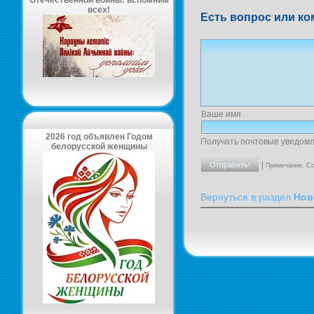
Отечественной войны: вспомним
всех!
Есть вопрос или ко
Ваше имя
2026 год объявлен Годом
Получать почтовые уведомл
белорусской женщины
|
Примечание. Со
Вернуться в раздел
Нов