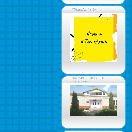
"ТехноАрт" в ВК
Филиал "ТехноАрт" в
Instagram