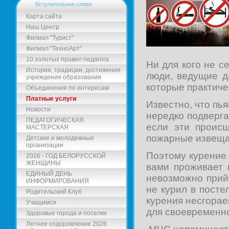
Вступительное слово
Карта сайта
Наш Центр
Филиал "Турист"
Филиал "ТехноАрт"
10 золотых правил педагога
Ни для кого не с
История, традиции, достижения
люди, ведущие д
учреждения образования
которые практиче
Объединения по интересам
Платные услуги
Известно, что пь
Новости
нередко подверга
ПЕДАГОГИЧЕСКАЯ
если эти проис
МАСТЕРСКАЯ
пожарные извещат
Детские и молодежные
организации
Поэтому курение 
2026 - ГОД БЕЛОРУССКОЙ
ЖЕНЩИНЫ
вами проживает 
ЕДИНЫЙ ДЕНЬ
невозможно прийт
ИНФОРМИРОВАНИЯ
не курил в пост
Родительский Клуб
курения несгорае
Учащимся
для своевременно
Здоровые города и поселки
Летнее оздоровление 2026