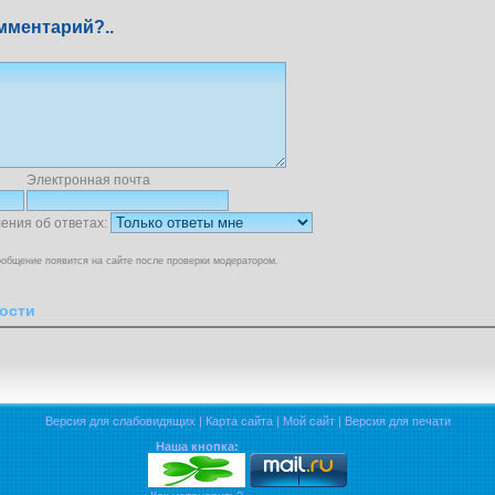
мментарий?..
Электронная почта
ения об ответах:
общение появится на сайте после проверки модератором.
ости
Версия для слабовидящих
|
Карта сайта
|
Мой сайт
|
Версия для печати
Наша кнопка: