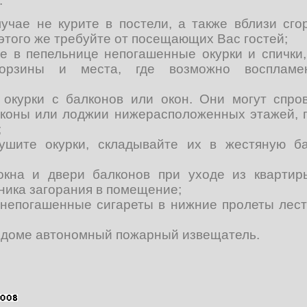
:
лучае не курите в постели, а также вблизи сг
этого же требуйте от посещающих Вас гостей;
е в пепельнице непогашенные окурки и спички,
орзины и места, где возможно воспламе
 окурки с балконов или окон. Они могут спро
лконы или лоджии нижерасположенных этажей, г
;
ушите окурки, складывайте их в жестяную ба
окна и двери балконов при уходе из квартир
ника загорания в помещение;
 непогашенные сигареты в нижние пролеты лест
.
в доме автономный пожарный извещатель.