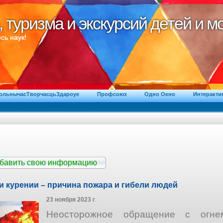
, туризма и экскурсий детей и 
, туризма и экскурсий детей и 
сь наук!
ВольнычасТворчасцьЗдароуе
Профсоюз
Одно Окно
Интеракти
обавить свою информацию
 курении – причина пожара и гибели людей
23 ноября 2023 г
.
Неосторожное обращение с огне