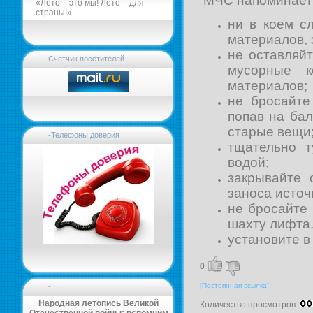
МЧС напоминает
«Лето – это мы! Лето – для
страны!»
ни в коем с
материалов, 
не оставляйт
Счетчик посетителей
мусорные к
материалов;
не бросайте
попав на ба
старые вещи
-Телефоны доверия
тщательно т
водой;
закрывайте 
заноса источ
не бросайте
шахту лифта
установите 
0
[Постоянная ссылка]
-
Народная летопись Великой
Количество просмотров: