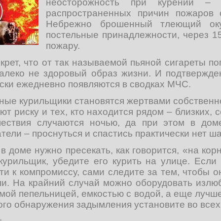
неосторожность при курении –
распространенных причин пожаров 
Небрежно брошенный тлеющий оку
постельные принадлежности, через 15
пожару.
екрет, что от так называемой пьяной сигареты п
алеко не здоровый образ жизни. И подтвержде
ски ежедневно появляются в сводках МЧС.
яные курильщики становятся жертвами собственн
ют риску и тех, кто находится рядом – близких, 
шествия случаются ночью, да при этом в дом
ели – проснуться и спастись практически нет ша
в доме нужно пресекать, как говорится, «на кор
курильщик, убедите его курить на улице. Если
и к компромиссу, сами следите за тем, чтобы о
ели. На крайний случай можно оборудовать излю
мой пепельницей, емкостью с водой, а еще лучш
го обнаружения задымления установите во всех