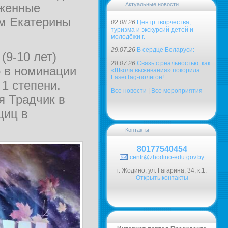
уженные
Актуальные новости
м Екатерины
02.08.26
Центр творчества,
туризма и экскурсий детей и
молодёжи г.
29.07.26
В сердце Беларуси:
(9-10 лет)
28.07.26
Связь с реальностью: как
о в номинации
«Школа выживания» покорила
LaserTag-полигон!
 1 степени.
Все новости
|
Все мероприятия
я Традчик в
щиц в
Контакты
80177540454
centr@zhodino-edu.gov.by
г. Жодино, ул. Гагарина, 34, к.1.
Открыть контакты
-