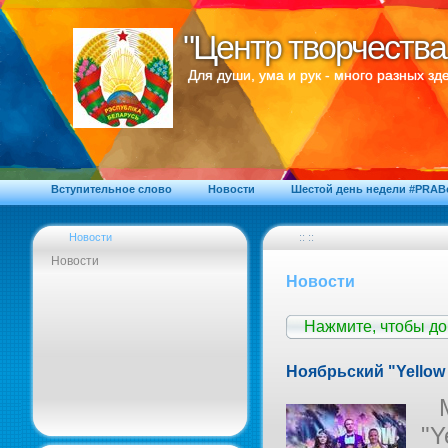
"Центр творчества
"Центр творчества
Для души, ума и рук - много разных зде
Вступительное слово
Новости
Шестой день недели #PRA
Новости
:: ::
Новости
Новости
Нажмите, чтобы д
Ноябрьский "Yello
"Y