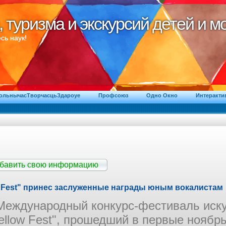
, туризма и экскурсий детей и 
, туризма и экскурсий детей и 
сь наук!
ВольнычасТворчасцьЗдароуе
Профсоюз
Одно Окно
Интеракти
обавить свою информацию
w Fest" принес заслуженные награды юным вокалистам
Международный конкурс-фестиваль иск
ellow Fest", прошедший в первые ноябр