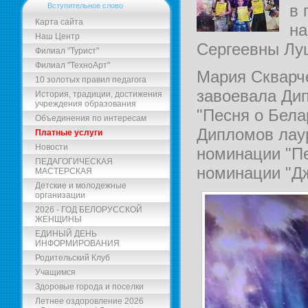
в 
Вступительное слово
Карта сайта
на
Наш Центр
Сергеевны Лу
Филиал "Турист"
Филиал "ТехноАрт"
Мария Скварче
10 золотых правил педагога
завоевала Дип
История, традиции, достижения
учреждения образования
"Песня о Белар
Объединения по интересам
Дипломов лау
Платные услуги
Новости
номинации "Пе
ПЕДАГОГИЧЕСКАЯ
номинации "Дж
МАСТЕРСКАЯ
Детские и молодежные
организации
2026 - ГОД БЕЛОРУССКОЙ
ЖЕНЩИНЫ
ЕДИНЫЙ ДЕНЬ
ИНФОРМИРОВАНИЯ
Родительский Клуб
Учащимся
Здоровые города и поселки
Летнее оздоровление 2026