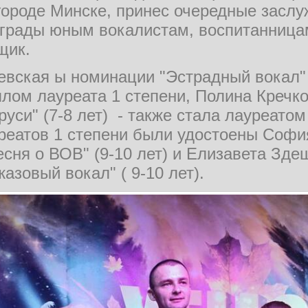
городе Минске, принес очередные засл
грады юным вокалистам, воспитанница
щик.
вская ы номинации "Эстрадный вокал" 
лом лауреата 1 степени, Полина Кречк
уси" (7-8 лет) - также стала лауреатом
реатов 1 степени были удостоены Софи
сня о ВОВ" (9-10 лет) и Елизавета Зде
азовый вокал" ( 9-10 лет).