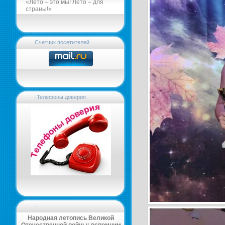
«Лето – это мы! Лето – для
страны!»
Счетчик посетителей
-Телефоны доверия
-
Народная летопись Великой