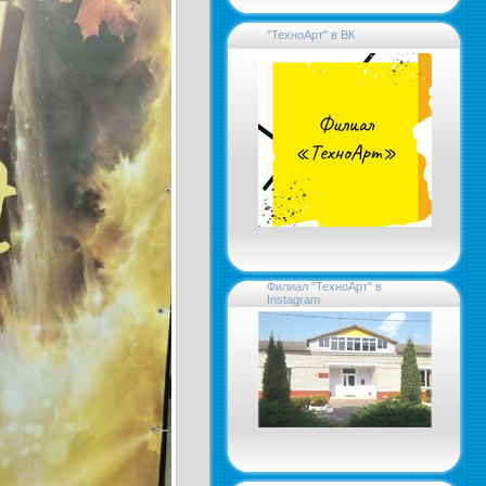
"ТехноАрт" в ВК
Филиал "ТехноАрт" в
Instagram