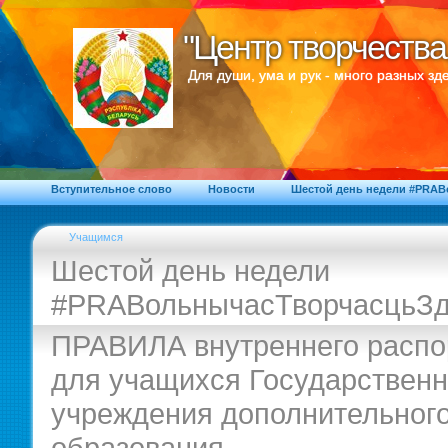
"Центр творчества
"Центр творчества
Для души, ума и рук - много разных зде
Вступительное слово
Новости
Шестой день недели #PRA
Учащимся
Шестой день недели
#PRAВольнычасТворчасцьЗд
ПРАВИЛА внутреннего распо
для учащихся Государственн
учреждения дополнительног
образования