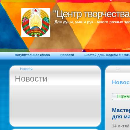
"Центр творчества
"Центр творчества
Для души, ума и рук - много разных зде
Вступительное слово
Новости
Шестой день недели #PRA
Новости
:: ::
Новости
Новос
Нажми
Масте
для м
14 октяб