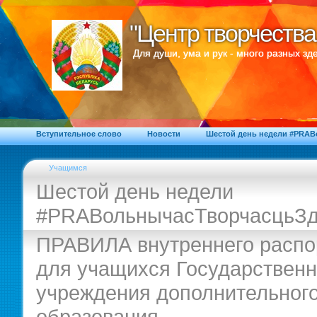
"Центр творчества
"Центр творчества
Для души, ума и рук - много разных зде
Вступительное слово
Новости
Шестой день недели #PRA
Учащимся
Шестой день недели
#PRAВольнычасТворчасцьЗд
ПРАВИЛА внутреннего распо
для учащихся Государственн
учреждения дополнительног
образования