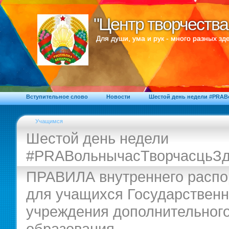
"Центр творчества
"Центр творчества
Для души, ума и рук - много разных зде
Вступительное слово
Новости
Шестой день недели #PRA
Учащимся
Шестой день недели
#PRAВольнычасТворчасцьЗд
ПРАВИЛА внутреннего распо
для учащихся Государственн
учреждения дополнительног
образования