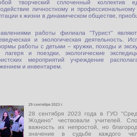
обой творческий сплоченный коллектив ед
содействие личностному и профессиональному
птации к жизни в динамическом обществе, приоб
авлениями работы филиала "Турист" являютс
аеведческая и экологическая деятельность. И
ормы работы с детьми – кружки, походы и экску
е лагеря и поездки, экологические экспедиц
ристских мероприятий учреждение распола
яжением и инвентарем.
29 сентября 2023 г
.
28 сентября 2023 года в ГУО "Сре
Жодино" чествовали учителей. Сл
важность их непростой, но благоро
значение в судьбе каждого чел