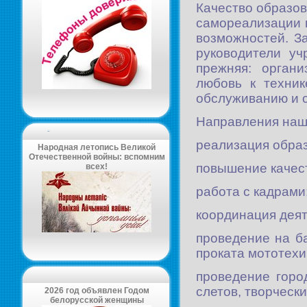
Качество образов
самореализации 
возможностей. З
руководители уч
прежняя: орган
любовь к техник
обслуживанию и с
Направления наш
-
реализация обра
Народная летопись Великой
Отечественной войны: вспомним
повышение качест
всех!
работа с кадрами
координация дея
проведение на ба
проката мототехи
проведение горо
слетов, творческ
2026 год объявлен Годом
белорусской женщины