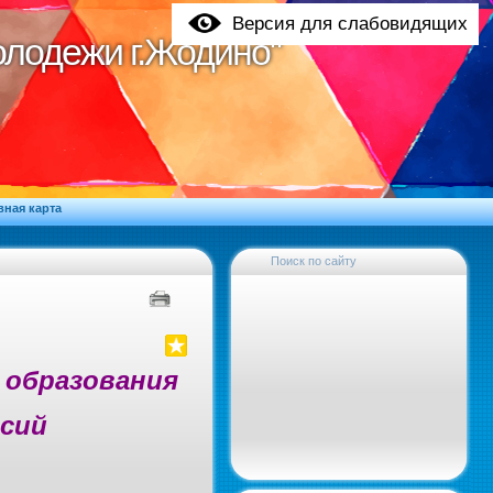
Версия для слабовидящих
молодежи г.Жодино"
молодежи г.Жодино"
вная карта
Поиск по сайту
 образования
рсий