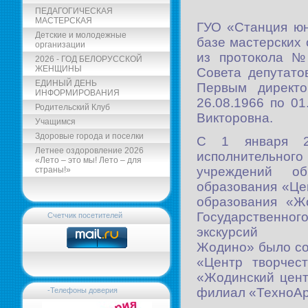
ПЕДАГОГИЧЕСКАЯ
МАСТЕРСКАЯ
ГУО «Станция юн
Детские и молодежные
базе мастерских
организации
из протокола №
2026 - ГОД БЕЛОРУССКОЙ
ЖЕНЩИНЫ
Совета депутато
ЕДИНЫЙ ДЕНЬ
Первым директ
ИНФОРМИРОВАНИЯ
26.08.1966 по 0
Родительский Клуб
Викторовна.
Учащимся
Здоровые города и поселки
С 1 января 20
Летнее оздоровление 2026
исполнительног
«Лето – это мы! Лето – для
учреждений об
страны!»
образования «Цен
образования «Ж
Государственно
Счетчик посетителей
экскур
Жодино» было со
«Центр творчес
«Жодинский цент
филиал «ТехноАр
-Телефоны доверия