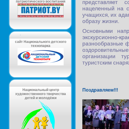
представляет с
патриотического воспитания
нацеленный на 
учащихся, их ада
образу жизни.
Основными напр
-
экскурсионно-кр
сайт Национального детского
разнообразные ф
технопарка
оздоровительны
организации ту
туристским снар
Поздравляем!!!
Национальный центр
художественного творчества
детей и молодёжи