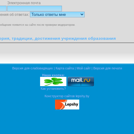
Электронная почта
ения об ответах:
общение появится на сайте после проверки модератором.
ория, традиции, достижения учреждения образования
Версия для слабовидящих
|
Карта сайта
|
Мой сайт
|
Версия для печати
Наша кнопка:
Как установить?
Конструктор сайтов lepshy.by