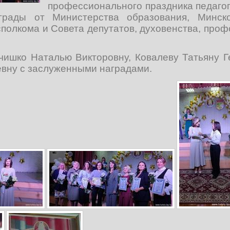
профессионального праздника педагог
грады от Министерства образования, Минско
полкома и Совета депутатов, духовенства, проф
чишко Наталью Викторовну, Ковалеву Татьяну Г
евну с заслуженными наградами.