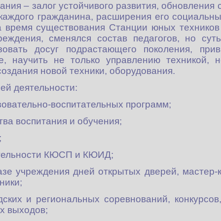
ания – залог устойчивого развития, обновления 
каждого гражданина, расширения его социальны
а время существования Станции юных техников
реждения, сменялся состав педагогов, но сут
изовать досуг подрастающего поколения, при
е, научить не только управлению техникой, 
оздания новой техники, оборудования.
ей деятельности:
зовательно-воспитательных программ;
ва воспитания и обучения;
;
тельности КЮСП и КЮИД;
зе учреждения дней открытых дверей, мастер-кл
ники;
дских и региональных соревнований, конкурсов,
их выходов;