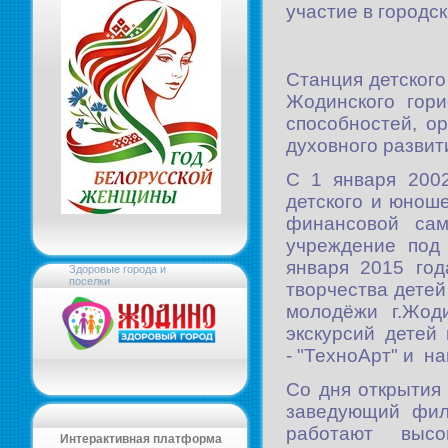
участие в городс
Станция детског
Жодинского гори
способностей, о
духовного развит
С 1 января 200
детского и юнош
финансовой сам
учреждение под
января 2015 год
Здоровые города и
поселки
творчества детей
молодёжи г.Жод
экскурсий детей
- "ТехноАрт" и на
Со дня открытия
заведующий фил
работают высо
Интерактивная платформа