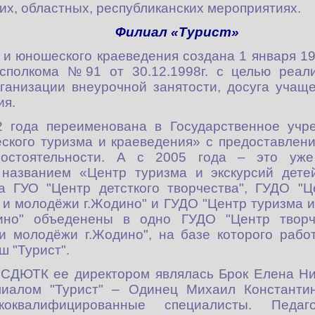
ких, областных, республиканских мероприятиях.
Филиал «Турист»
о и юношеского краеведения создана 1 января 1
сполкома №91 от 30.12.1998г. с целью реали
рганизации внеурочной занятости, досуга учащ
ия.
2 года переименована в Государственное учр
еского туризма и краеведения» с предоставлен
остоятельности. А с 2005 года – это уже
 названием «Центр туризма и экскурсий дете
а ГУО "Центр детсткого творчества", ГУДО "Ц
 и молодёжи г.Жодино" и ГУДО "Центр туризма и
ино" объеденены в одно ГУДО "Центр творч
 и молодёжи г.Жодино", на базе которого раб
ш "Турист".
 СДЮТК ее директором являлась Брок Елена Ни
иалом "Турист" – Одинец Михаил Константи
коквалифицированные специалисты. Педаго