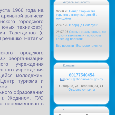
Актуальные новости
уста 1966 года на
02.08.26
Центр творчества,
 архивной выписки
туризма и экскурсий детей и
молодёжи г.
ского городского
29.07.26
В сердце Беларуси:
 юных техников»).
ч Тазетдинов (с
28.07.26
Связь с реальностью: как
«Школа выживания» покорила
 Гречишко Наталья
LaserTag-полигон!
Все новости
|
Все мероприятия
ого городского
«О реорганизации
ного учреждения
Контакты
енного учреждения
щейся молодежи»,
80177540454
centr@zhodino-edu.gov.by
«Центр туризма и
дежи г.
г. Жодино, ул. Гагарина, 34, к.1.
Открыть контакты
ьного образования
 г. Жодино». ГУО
и» переименован в
-