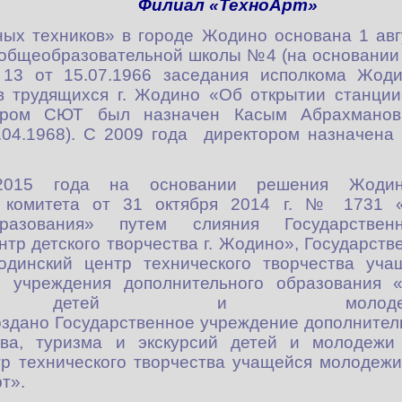
Филиал «ТехноАрт»
ых техников» в городе Жодино основана 1 авг
 общеобразовательной школы №4 (на основании
13 от 15.07.1966 заседания исполкома Жодин
в трудящихся г. Жодино «Об открытии станции
ором СЮТ был назначен Касым Абрахманови
1.04.1968). С 2009 года директором назначена
15 года на основании решения Жодинск
о комитета от 31 октября 2014 г. № 1731 
разования» путем слияния Государствен
тр детского творчества г. Жодино», Государств
одинский центр технического творчества уча
го учреждения дополнительного образования 
сий детей и моло
здано Государственное учреждение дополнител
тва, туризма и экскурсий детей и молодежи
р технического творчества учащейся молодеж
т».