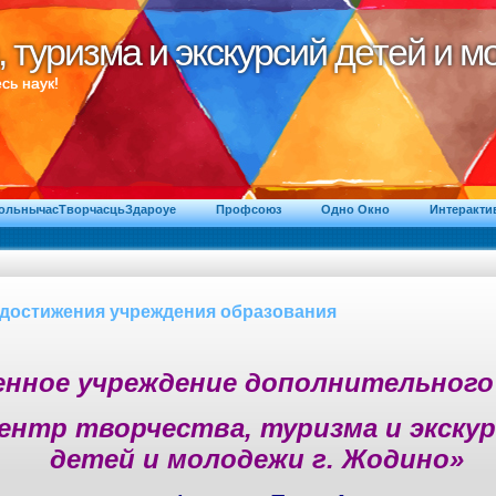
, туризма и экскурсий детей и 
, туризма и экскурсий детей и 
сь наук!
ВольнычасТворчасцьЗдароуе
Профсоюз
Одно Окно
Интеракти
 достижения учреждения образования
енное учреждение дополнительного
ентр творчества, туризма и экску
детей и молодежи г. Жодино»