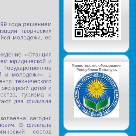
999 года решением
зации творческих
ейся молодежи, ее
еждение «Станция
ием юридической и
Министерство образования
 Государственное
Республики Беларусь
й и молодежи». 1
ентр технического
 экскурсий детей и
ества, туризма и
отают два филиала
колаевна, сегодня
нович. В филиале
гический состав