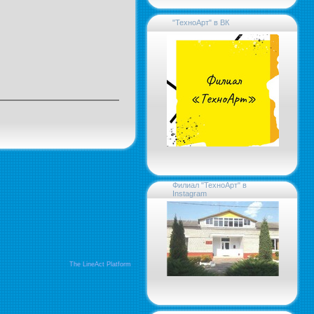
"ТехноАрт" в ВК
Филиал "ТехноАрт" в
Instagram
The LineAct Platform