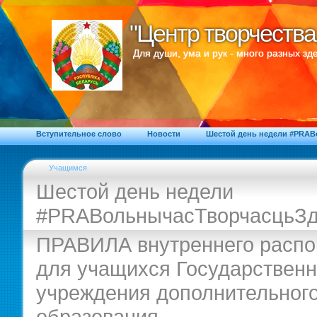
"Центр творчества
"Центр творчества
Для души, ума и рук - много разных зде
Вступительное слово
Новости
Шестой день недели #PRA
Учащимся
Шестой день недели
#PRAВольнычасТворчасцьЗд
ПРАВИЛА внутреннего распо
для учащихся Государственн
учреждения дополнительног
образования